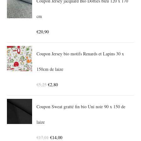
Coupon Jersey jacquard Bio Dotties bleu 120 x 170
cm
€
20,90
Coupon Jersey bio motifs Renards et Lapins 30 x
150cm de laize
€
5,25
€
2,80
Coupon Sweat gratté fin bio Uni noir 90 x 150 de
laize
€
17,01
€
14,00