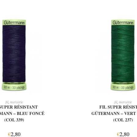
OUTER AU PANIER
AJOUTER AU PAN
fil
,
mercerie
fil
,
mercerie
 SUPER RÉSISTANT
FIL SUPER RÉSIS
MANN – BLEU FONCÉ
GÜTERMANN – VERT 
(COL 339)
(COL 237)
€
2,80
€
2,80