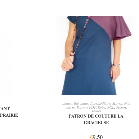
IER
AJOUTER AU PANIER
blouse
,
Eté
,
hauts
,
Intermédiaire
,
Moyen
,
Non
classé
,
Patrons PDF
,
Robe
,
S/XL
,
Saison
,
TANT
Tailles
PRAIRIE
PATRON DE COUTURE LA
GRACIEUSE
€
9,50