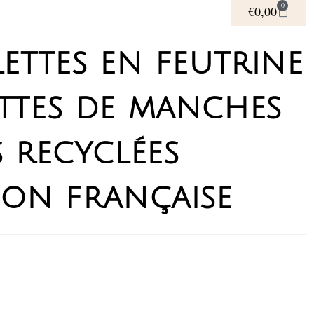
0
€
0,00
lettes en feutrine
ettes de manches
s recyclées
ion française