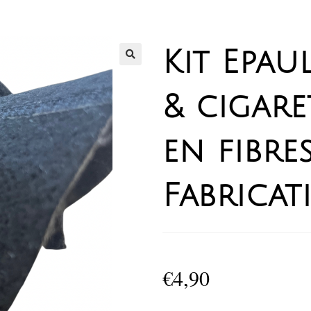
Kit Epau
& cigar
en fibre
Fabricat
€
4,90