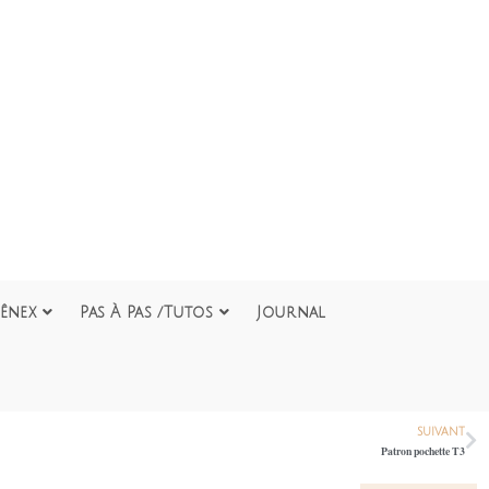
ênex
Pas À Pas /Tutos
Journal
SUIVANT
Patron pochette T3