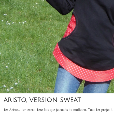
ARISTO, VERSION SWEAT
1er Aristo.. 1er sweat. 1ère fois que je couds du molleton. Tout 1er projet 