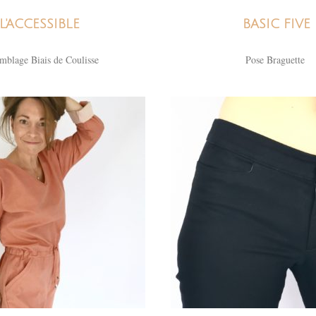
L'ACCESSIBLE
BASIC FIVE
mblage Biais de Coulisse
Pose Braguette