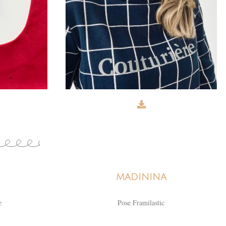
MADININA
e
Pose Framilastic