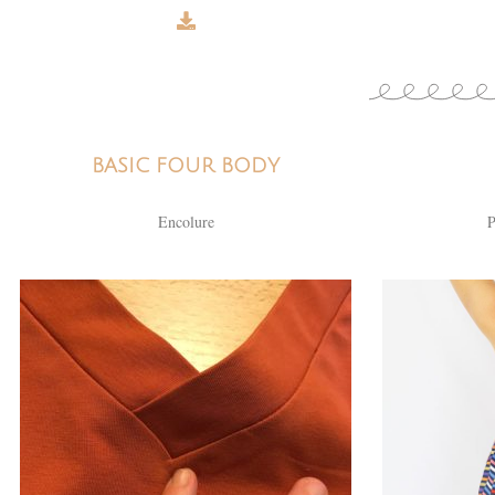
BASIC FOUR BODY
Encolure
P