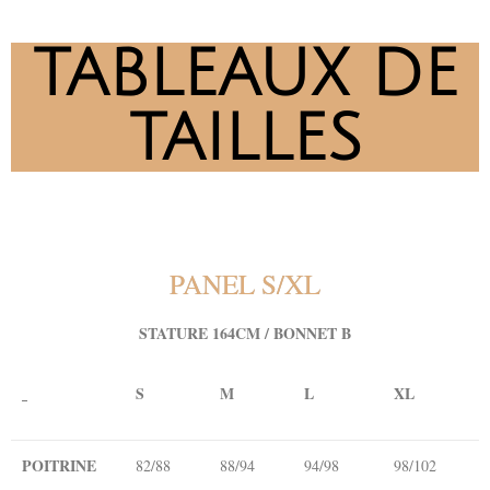
TABLEAUX DE
TAILLES
PANEL S/XL
STATURE 164CM / BONNET B
S
M
L
XL
POITRINE
82/88
88/94
94/98
98/102