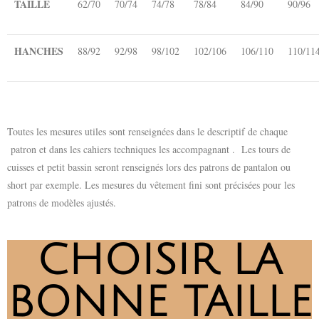
TAILLE
62/70
70/74
74/78
78/84
84/90
90/96
HANCHES
88/92
92/98
98/102
102/106
106/110
110/11
Toutes les mesures utiles sont renseignées dans le descriptif de chaque
patron et dans les cahiers techniques les accompagnant . Les tours de
cuisses et petit bassin seront renseignés lors des patrons de pantalon ou
short par exemple. Les mesures du vêtement fini sont précisées pour les
patrons de modèles ajustés.
CHOISIR LA
BONNE TAILLE