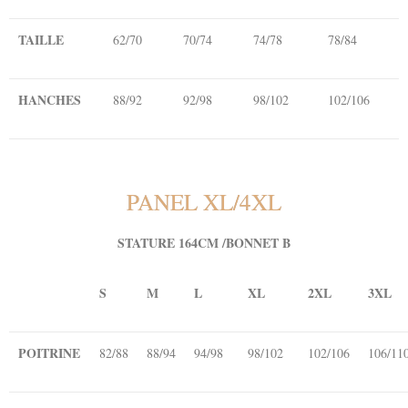
TAILLE
62/70
70/74
74/78
78/84
HANCHES
88/92
92/98
98/102
102/106
PANEL XL/4XL
STATURE 164CM /BONNET B
S
M
L
XL
2XL
3XL
POITRINE
82/88
88/94
94/98
98/102
102/106
106/11