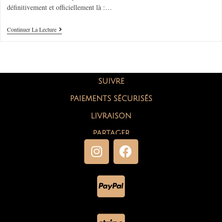
définitivement et officiellement là :…
Continuer La Lecture
SUIVRE
PAIEMENTS SÉCURISÉS
LIVRAISON
PARTAGER