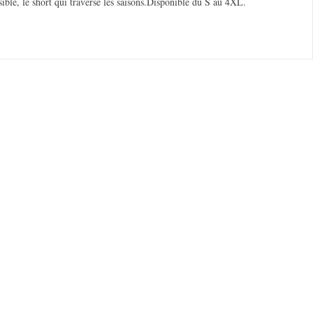
isible, le short qui traverse les saisons.Disponible du S au 4XL.