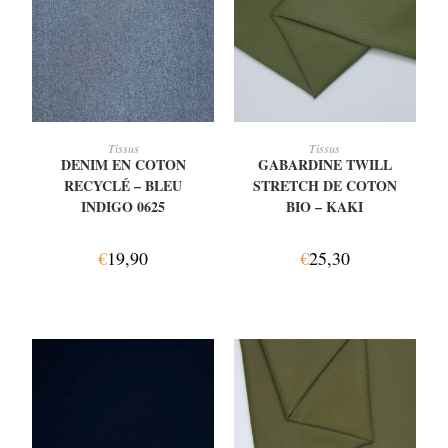
AJOUTER AU PANIER
AJOUTER AU PANIER
Tissus
Tissus
DENIM EN COTON
GABARDINE TWILL
RECYCLÉ – BLEU
STRETCH DE COTON
INDIGO 0625
BIO – KAKI
€
19,90
€
25,30