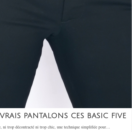
VRAIS PANTALONS CES BASIC FIVE
, ni trop décontracté ni trop chic, une technique simplifiée pour…