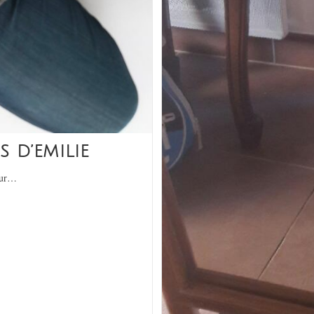
 D’EMILIE
pour…