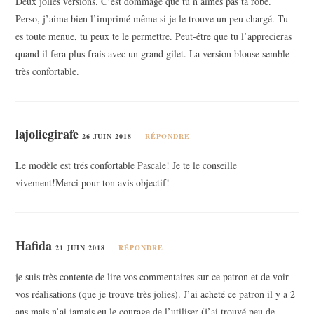
Deux jolies versions. C’est dommage que tu n’aimes pas ta robe.
Perso, j’aime bien l’imprimé même si je le trouve un peu chargé. Tu
es toute menue, tu peux te le permettre. Peut-être que tu l’apprecieras
quand il fera plus frais avec un grand gilet. La version blouse semble
très confortable.
lajoliegirafe
26 JUIN 2018
RÉPONDRE
Le modèle est trés confortable Pascale! Je te le conseille
vivement!Merci pour ton avis objectif!
Hafida
21 JUIN 2018
RÉPONDRE
je suis très contente de lire vos commentaires sur ce patron et de voir
vos réalisations (que je trouve très jolies). J’ai acheté ce patron il y a 2
ans mais n’ai jamais eu le courage de l’utiliser (j’ai trouvé peu de