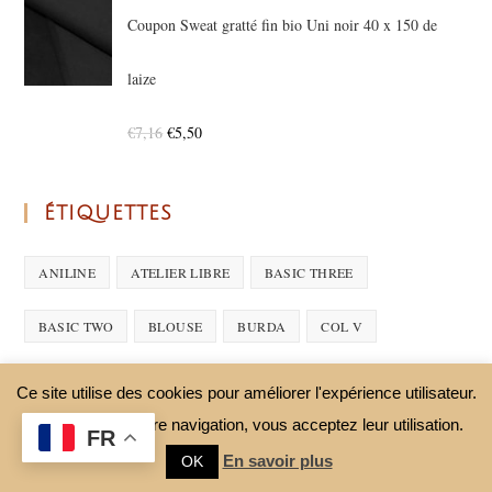
Coupon Sweat gratté fin bio Uni noir 40 x 150 de
laize
€
7,16
€
5,50
ÉTIQUETTES
ANILINE
ATELIER LIBRE
BASIC THREE
BASIC TWO
BLOUSE
BURDA
COL V
COURS DE COUTURE
COUTURE
COUTURE FEMME
Ce site utilise des cookies pour améliorer l'expérience utilisateur.
En continuant votre navigation, vous acceptez leur utilisation.
COUTURE ROBE
CRÊPE
FACILE
FEMME
FR
En savoir plus
OK
INDÉPENDANT
JERSEY
JUPE
L'ARISTO