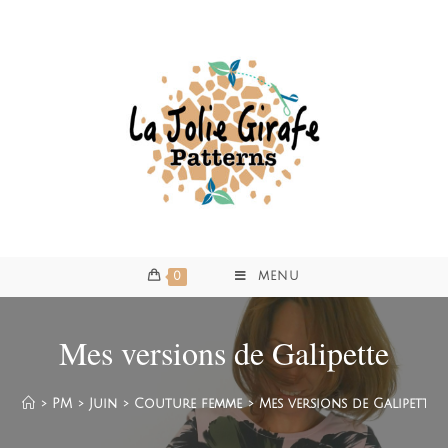
0
MENU
Mes versions de Galipette
>
PM
>
Juin
>
Couture femme
>
Mes versions de Galipette