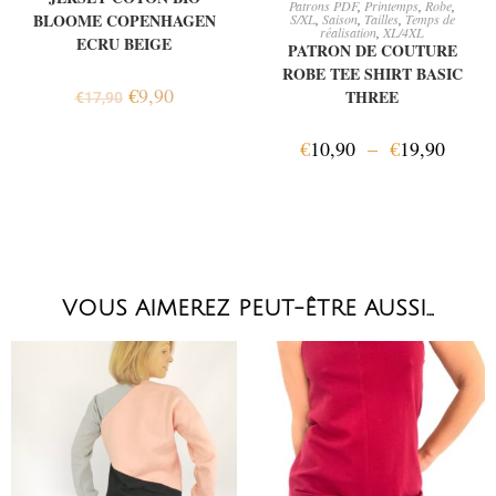
Patrons PDF
,
Printemps
,
Robe
,
BLOOME COPENHAGEN
S/XL
,
Saison
,
Tailles
,
Temps de
réalisation
,
XL/4XL
ECRU BEIGE
PATRON DE COUTURE
ROBE TEE SHIRT BASIC
€
9,90
THREE
€
17,90
€
10,90
–
€
19,90
VOUS AIMEREZ PEUT-ÊTRE AUSSI…