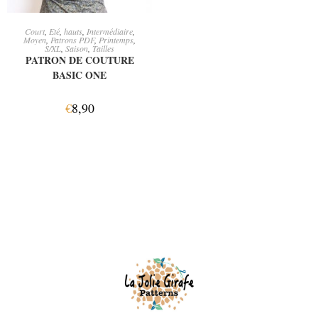
AJOUTER AU PANIER
Court
,
Eté
,
hauts
,
Intermédiaire
,
Moyen
,
Patrons PDF
,
Printemps
,
S/XL
,
Saison
,
Tailles
PATRON DE COUTURE
BASIC ONE
€
8,90