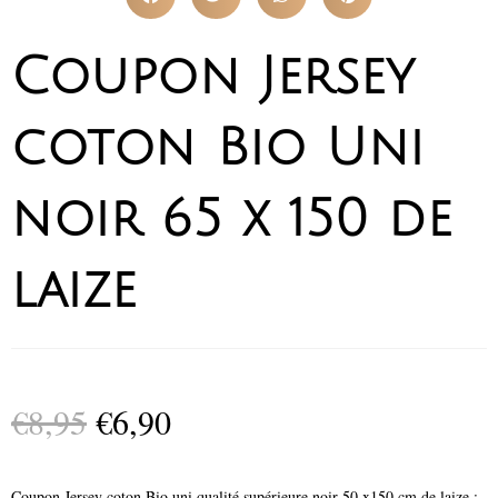
Coupon Jersey
coton Bio Uni
noir 65 x 150 de
laize
€
8,95
€
6,90
Coupon Jersey coton Bio uni qualité supérieure noir 50 x150 cm de laize ;