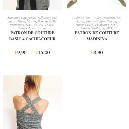
CHOIX DES OPTIONS
AJOUTER AU PANIER
Automne
,
Catégories
,
Débutant
,
Eté
,
Automne
,
Bas
,
Court
,
Débutant
,
Eté
,
hauts
,
Hiver
,
Moyen
,
Patrons PDF
,
Hiver
,
Intermédiaire
,
Niveau
,
Printemps
,
S/XL
,
Saison
,
Tailles
,
Patrons PDF
,
Printemps
,
S/XL
,
Temps de réalisation
Saison
,
Tailles
,
XL/4XL
PATRON DE COUTURE
PATRON DE COUTURE
BASIC 4 CACHE-COEUR
MADININA
€
9,90
–
€
15,00
€
8,90