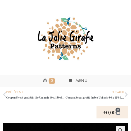
0
MENU
PRÉCÉDENT
SUIVANT
Coupon Sweat gratté fin bio Uni noir 40 x 150 de laize
Coupon Sweat gratté fin bio Uni noir 90 x 150 de laize
0
€
0,00