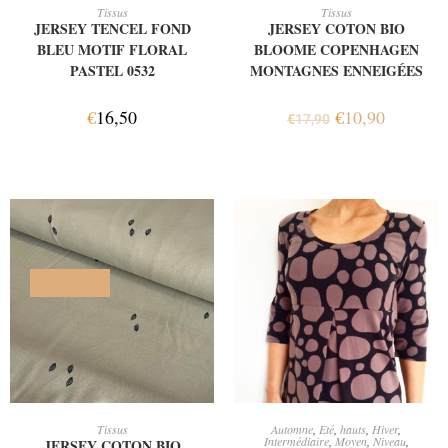
AJOUTER AU PANIER
AJOUTER AU PANIER
Tissus
Tissus
JERSEY TENCEL FOND
JERSEY COTON BIO
BLEU MOTIF FLORAL
BLOOME COPENHAGEN
PASTEL 0532
MONTAGNES ENNEIGÉES
€
16,50
€
10,90
€
17,90
PROMO !
AJOUTER AU PANIER
CHOIX DES OPTIONS
Tissus
Automne
,
Eté
,
hauts
,
Hiver
,
Intermédiaire
,
Moyen
,
Niveau
,
JERSEY COTON BIO