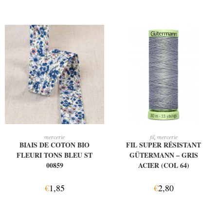
AJOUTER AU PANIER
AJOUTER AU PANIER
mercerie
fil
,
mercerie
BIAIS DE COTON BIO
FIL SUPER RÉSISTANT
FLEURI TONS BLEU ST
GÜTERMANN – GRIS
00859
ACIER (COL 64)
€
1,85
€
2,80