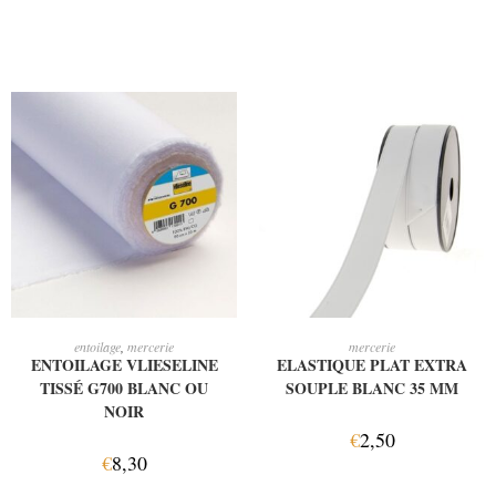
CHOIX DES OPTIONS
AJOUTER AU PANIER
entoilage
,
mercerie
mercerie
ENTOILAGE VLIESELINE
ELASTIQUE PLAT EXTRA
TISSÉ G700 BLANC OU
SOUPLE BLANC 35 MM
NOIR
€
2,50
€
8,30