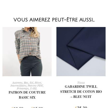
VOUS AIMEREZ PEUT-ÊTRE AUSSI…
CHOIX DES OPTIONS
AJOUTER AU PANIER
Automne
,
Bas
,
Eté
,
Hiver
,
Tissus
Intermédiaire
,
Patrons PDF
,
GABARDINE TWILL
Printemps
,
S 4XL
STRETCH DE COTON BIO
PATRON DE COUTURE
– BLEU NUIT
BASIC SIX
€
25,30