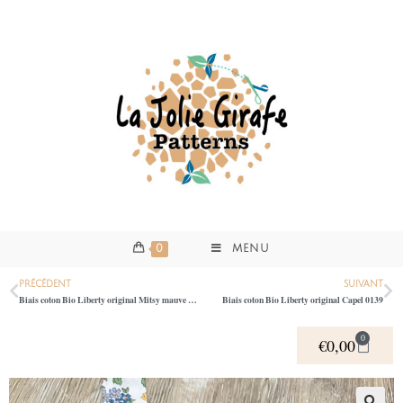
0
MENU
PRÉCÉDENT
SUIVANT
Biais coton Bio Liberty original Mitsy mauve 0139
Biais coton Bio Liberty original Capel 0139
0
€
0,00