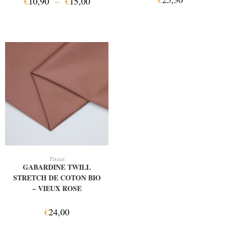
€
10,90
–
€
15,00
AJOUTER AU PANIER
Tissus
GABARDINE TWILL
STRETCH DE COTON BIO
– VIEUX ROSE
€
24,00