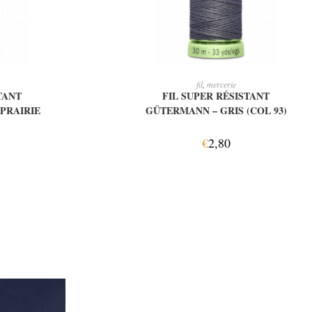
IER
LIRE LA SUITE
fil
,
mercerie
TANT
FIL SUPER RÉSISTANT
PRAIRIE
GÜTERMANN – GRIS (COL 93)
€
2,80