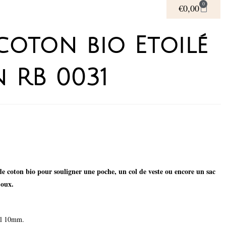
0
€
0,00
 coton bio Etoilé
n RB 0031
 coton bio pour souligner une poche, un col de veste ou encore un sac
joux.
al 10mm.