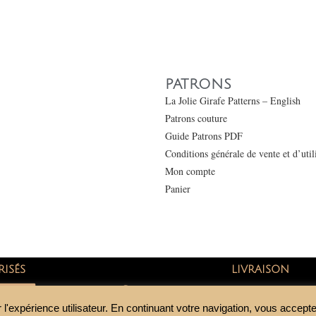
PATRONS
La Jolie Girafe Patterns – English
Patrons couture
Guide Patrons PDF
Conditions générale de vente et d’uti
Mon compte
Panier
RISÉS
LIVRAISON
SEPA
Colissimo
 l'expérience utilisateur. En continuant votre navigation, vous acceptez
Mondial Relay