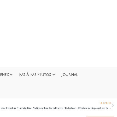
ênex
Pas À Pas /Tutos
Journal
SUIVANT
Atelier couture Débutant Matin Cours 1/2 : Ma Pochette avec fermeture éclair doublée: Atelier couture Pochette avec FE doublée – Débutant ne disposant pas de machine 40