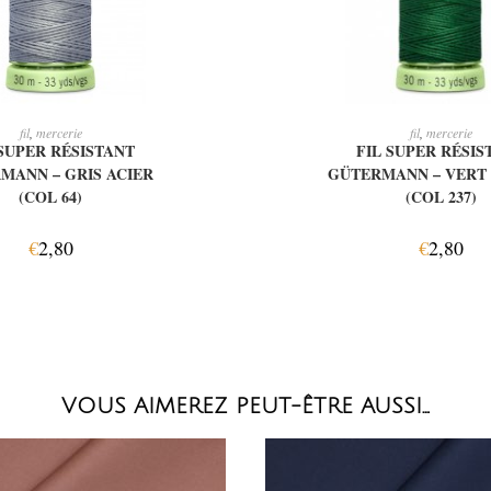
OUTER AU PANIER
AJOUTER AU PAN
fil
,
mercerie
fil
,
mercerie
 SUPER RÉSISTANT
FIL SUPER RÉSIS
MANN – GRIS ACIER
GÜTERMANN – VERT 
(COL 64)
(COL 237)
€
2,80
€
2,80
VOUS AIMEREZ PEUT-ÊTRE AUSSI…