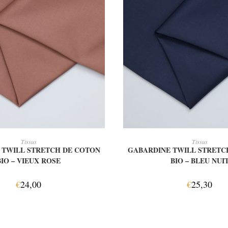
JOUTER AU PANIER
AJOUTER AU PANI
Tissus
Tissus
 TWILL STRETCH DE COTON
GABARDINE TWILL STRETC
BIO – VIEUX ROSE
BIO – BLEU NUI
€
24,00
€
25,30