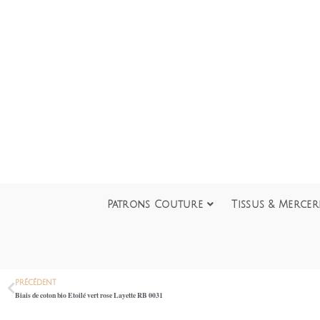
Patrons Couture
Tissus & Mercer
PRÉCÉDENT
Biais de coton bio Etoilé vert rose Layette RB 0031