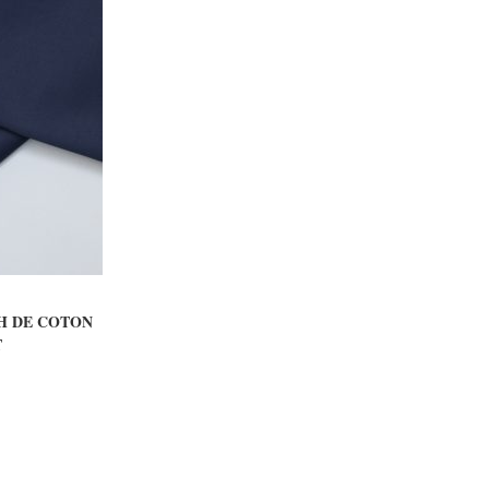
ER
H DE COTON
T