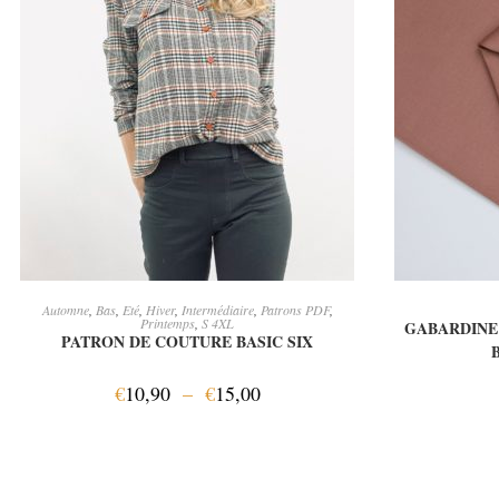
CHOIX DES OPTIONS
A
Automne
,
Bas
,
Eté
,
Hiver
,
Intermédiaire
,
Patrons PDF
,
Printemps
,
S 4XL
GABARDINE
PATRON DE COUTURE BASIC SIX
€
10,90
–
€
15,00