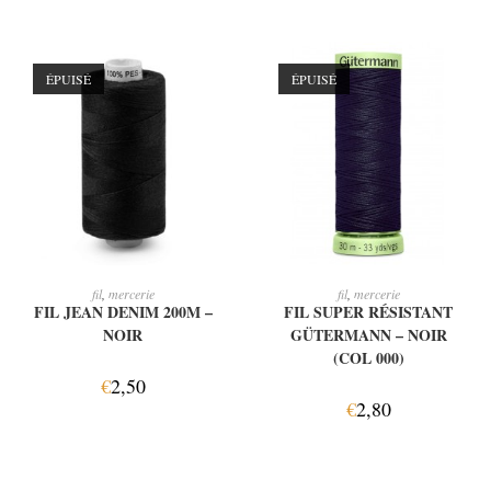
ÉPUISÉ
ÉPUISÉ
LIRE LA SUITE
LIRE LA SUITE
fil
,
mercerie
fil
,
mercerie
FIL JEAN DENIM 200M –
FIL SUPER RÉSISTANT
NOIR
GÜTERMANN – NOIR
(COL 000)
€
2,50
€
2,80