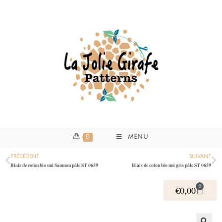
0
MENU
PRÉCÉDENT
SUIVANT
Biais de coton bio uni Saumon pâle ST 0659
Biais de coton bio uni gris pâle ST 0659
0
€
0,00