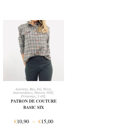
CHOIX DES OPTIONS
Automne
,
Bas
,
Eté
,
Hiver
,
Intermédiaire
,
Patrons PDF
,
Printemps
,
S 4XL
PATRON DE COUTURE
BASIC SIX
€
10,90
–
€
15,00