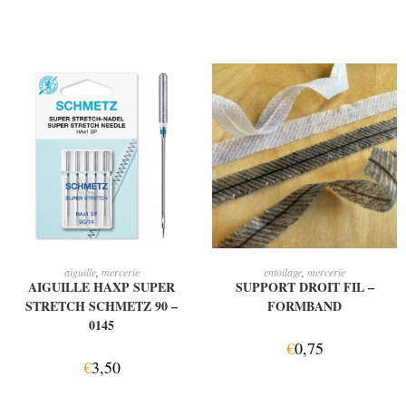
AJOUTER AU PANIER
CHOIX DES OPTIONS
aiguille
,
mercerie
entoilage
,
mercerie
AIGUILLE HAXP SUPER
SUPPORT DROIT FIL –
STRETCH SCHMETZ 90 –
FORMBAND
0145
€
0,75
€
3,50