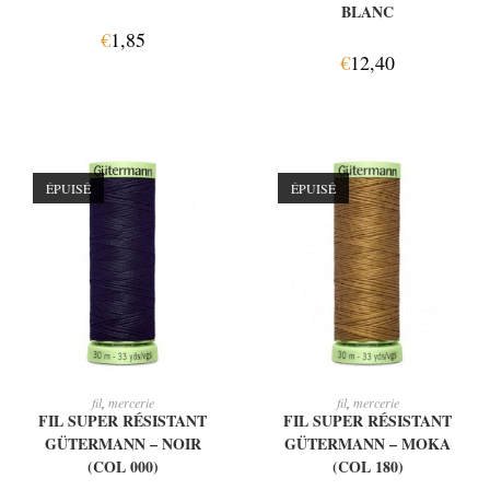
BLANC
€
1,85
€
12,40
ÉPUISÉ
ÉPUISÉ
LIRE LA SUITE
LIRE LA SUITE
fil
,
mercerie
fil
,
mercerie
FIL SUPER RÉSISTANT
FIL SUPER RÉSISTANT
GÜTERMANN – NOIR
GÜTERMANN – MOKA
(COL 000)
(COL 180)