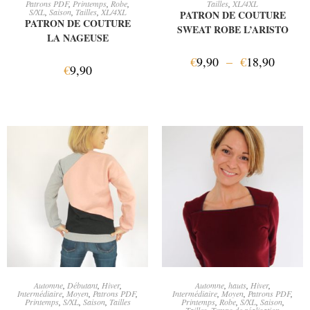
Patrons PDF
,
Printemps
,
Robe
,
Tailles
,
XL/4XL
S/XL
,
Saison
,
Tailles
,
XL/4XL
PATRON DE COUTURE
PATRON DE COUTURE
SWEAT ROBE L’ARISTO
LA NAGEUSE
€
9,90
–
€
18,90
€
9,90
CHOIX DES OPTIONS
CHOIX DES OPTIONS
Automne
,
Débutant
,
Hiver
,
Automne
,
hauts
,
Hiver
,
Intermédiaire
,
Moyen
,
Patrons PDF
,
Intermédiaire
,
Moyen
,
Patrons PDF
,
Printemps
,
S/XL
,
Saison
,
Tailles
Printemps
,
Robe
,
S/XL
,
Saison
,