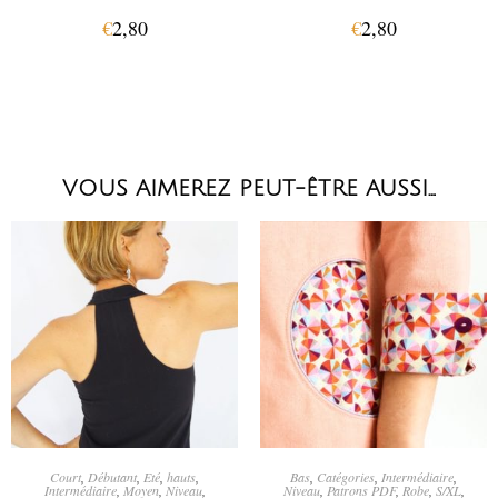
€
2,80
€
2,80
VOUS AIMEREZ PEUT-ÊTRE AUSSI…
AJOUTER AU PANIER
CHOIX DES OPTIONS
Court
,
Débutant
,
Eté
,
hauts
,
Bas
,
Catégories
,
Intermédiaire
,
Intermédiaire
,
Moyen
,
Niveau
,
Niveau
,
Patrons PDF
,
Robe
,
S/XL
,