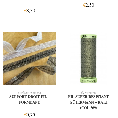
€
2,50
€
8,30
CHOIX DES OPTIONS
AJOUTER AU PANIER
entoilage
,
mercerie
fil
,
mercerie
SUPPORT DROIT FIL –
FIL SUPER RÉSISTANT
FORMBAND
GÜTERMANN – KAKI
(COL 269)
€
0,75