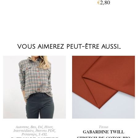
€
2,80
VOUS AIMEREZ PEUT-ÊTRE AUSSI…
CHOIX DES OPTIONS
AJOUTER AU PANIER
Automne
,
Bas
,
Eté
,
Hiver
,
Tissus
Intermédiaire
,
Patrons PDF
,
GABARDINE TWILL
Printemps
,
S 4XL