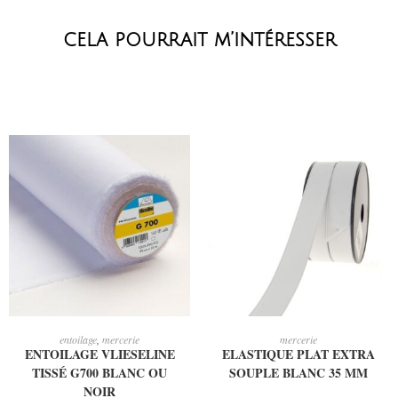
cela pourrait m’intéresser
CHOIX DES OPTIONS
AJOUTER AU PANIER
entoilage
,
mercerie
mercerie
ENTOILAGE VLIESELINE
ELASTIQUE PLAT EXTRA
TISSÉ G700 BLANC OU
SOUPLE BLANC 35 MM
NOIR