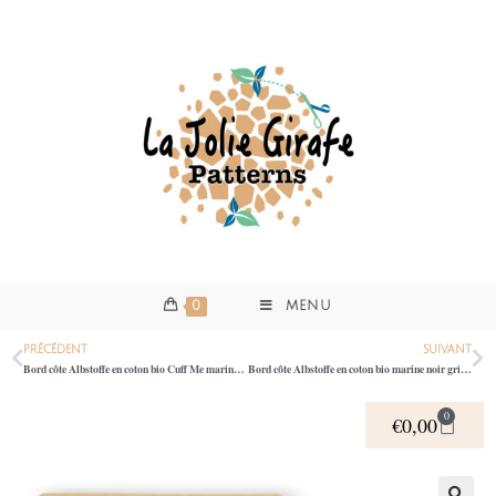
0
MENU
PRÉCÉDENT
SUIVANT
Bord côte Albstoffe en coton bio Cuff Me marine bleu roi ecru 0395
Bord côte Albstoffe en coton bio marine noir gris ecru 0395
0
€
0,00