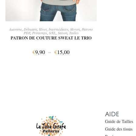
CHOIX DES OPTIONS
Automne
,
Débutant
,
Hiver
,
Intermédiaire
,
Moyen
,
Patrons
PDF
,
Printemps
,
S/XL
,
Saison
,
Tailles
PATRON DE COUTURE SWEAT LE TRIO
€
9,90
–
€
15,00
AIDE
Guide de Tailles
Guide des tissus