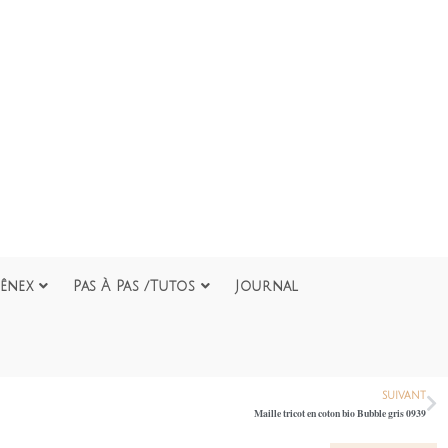
ênex
Pas À Pas /Tutos
Journal
SUIVANT
Maille tricot en coton bio Bubble gris 0939