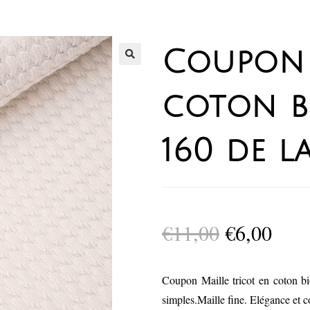
Coupon 
coton b
160 de la
€
11,00
€
6,00
Coupon Maille tricot en coton b
simples.Maille fine. Elégance et c