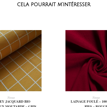
cela pourrait m’intéresser
OUTER AU PANIER
AJOUTER AU PAN
Tissus
Tissus
EY JACQUARD BIO
LAINAGE FOULÉ – 10
UX MOUTARDE – GRIS
RWS – ROUG