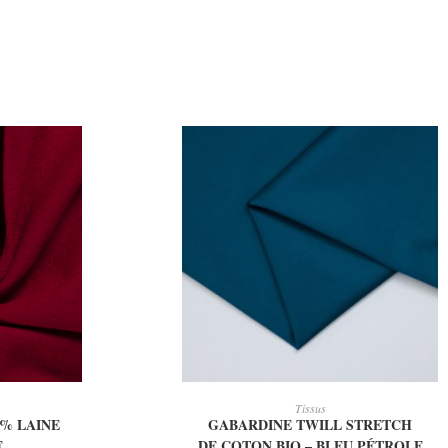
IER
AJOUTER AU PANIER
Tissus
0% LAINE
GABARDINE TWILL STRETCH
E
DE COTON BIO – BLEU PÉTROLE