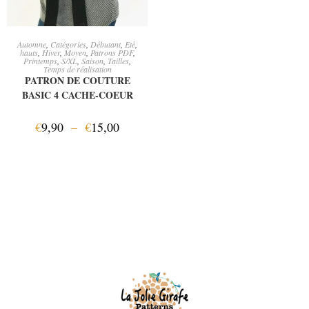
CHOIX DES OPTIONS
Automne
,
Catégories
,
Débutant
,
Eté
,
hauts
,
Hiver
,
Moyen
,
Patrons PDF
,
Printemps
,
S/XL
,
Saison
,
Tailles
,
Temps de réalisation
PATRON DE COUTURE
BASIC 4 CACHE-COEUR
€
9,90
–
€
15,00