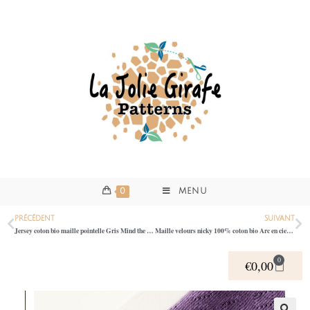
0
MENU
PRÉCÉDENT
SUIVANT
Jersey coton bio maille pointelle Gris Mind the Maker 0600
Maille velours nicky 100% coton bio Arc en ciel sur fond crème 1187
0
€
0,00