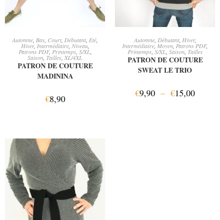
AJOUTER AU PANIER
CHOIX DES OPTIONS
Automne
,
Bas
,
Court
,
Débutant
,
Eté
,
Automne
,
Débutant
,
Hiver
,
Hiver
,
Intermédiaire
,
Niveau
,
Intermédiaire
,
Moyen
,
Patrons PDF
,
Patrons PDF
,
Printemps
,
S/XL
,
Printemps
,
S/XL
,
Saison
,
Tailles
Saison
,
Tailles
,
XL/4XL
PATRON DE COUTURE
PATRON DE COUTURE
SWEAT LE TRIO
MADININA
€
9,90
–
€
15,00
€
8,90