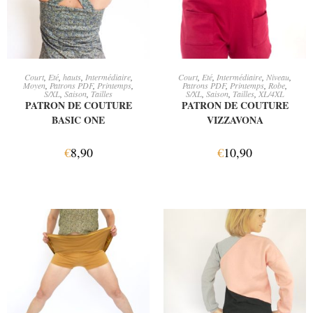
AJOUTER AU PANIER
AJOUTER AU PANIER
Court
,
Eté
,
hauts
,
Intermédiaire
,
Court
,
Eté
,
Intermédiaire
,
Niveau
,
Moyen
,
Patrons PDF
,
Printemps
,
Patrons PDF
,
Printemps
,
Robe
,
S/XL
,
Saison
,
Tailles
S/XL
,
Saison
,
Tailles
,
XL/4XL
PATRON DE COUTURE
PATRON DE COUTURE
BASIC ONE
VIZZAVONA
€
8,90
€
10,90