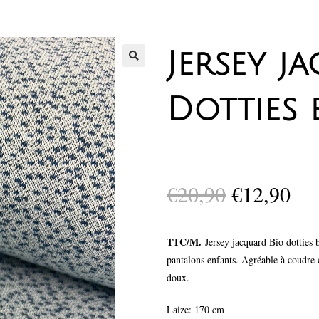
Jersey j
Dotties 
€
20,90
€
12,90
TTC/M.
Jersey jacquard Bio dotties b
pantalons enfants. Agréable à coudre 
doux.
Laize: 170 cm