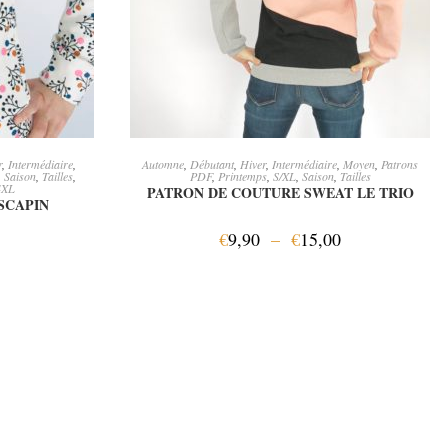
ER
CHOIX DES OPTIONS
r
,
Intermédiaire
,
Automne
,
Débutant
,
Hiver
,
Intermédiaire
,
Moyen
,
Patrons
,
Saison
,
Tailles
,
PDF
,
Printemps
,
S/XL
,
Saison
,
Tailles
4XL
PATRON DE COUTURE SWEAT LE TRIO
SCAPIN
€
9,90
–
€
15,00