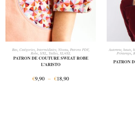
CHOIX DES OPTIONS
CH
Bas
,
Catégories
,
Intermédiaire
,
Niveau
,
Patrons PDF
,
Automne
,
hauts
,
H
Robe
,
S/XL
,
Tailles
,
XL/4XL
Printemps
,
R
PATRON DE COUTURE SWEAT ROBE
PATRON D
L’ARISTO
€
9,90
–
€
18,90