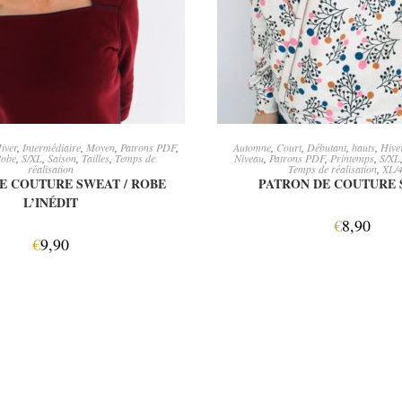
OIX DES OPTIONS
AJOUTER AU PANI
iver
,
Intermédiaire
,
Moyen
,
Patrons PDF
,
Automne
,
Court
,
Débutant
,
hauts
,
Hive
obe
,
S/XL
,
Saison
,
Tailles
,
Temps de
Niveau
,
Patrons PDF
,
Printemps
,
S/XL
réalisation
Temps de réalisation
,
XL/
E COUTURE SWEAT / ROBE
PATRON DE COUTURE 
L’INÉDIT
€
8,90
€
9,90