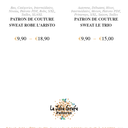
CHOIX DES OPTIONS
CHOIX DES OPTIONS
Bas
,
Catégories
,
Intermédiaire
,
Automne
,
Débutant
,
Hiver
,
Niveau
,
Patrons PDF
,
Robe
,
S/XL
,
Intermédiaire
,
Moyen
,
Patrons PDF
,
Tailles
,
XL/4XL
Printemps
,
S/XL
,
Saison
,
Tailles
PATRON DE COUTURE
PATRON DE COUTURE
SWEAT ROBE L’ARISTO
SWEAT LE TRIO
€
9,90
–
€
18,90
€
9,90
–
€
15,00