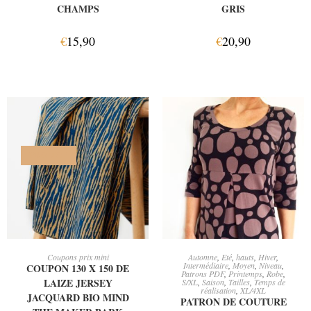
CHAMPS
GRIS
€
15,90
€
20,90
PROMO !
AJOUTER AU PANIER
CHOIX DES OPTIONS
Coupons prix mini
Automne
,
Eté
,
hauts
,
Hiver
,
Intermédiaire
,
Moyen
,
Niveau
,
COUPON 130 X 150 DE
Patrons PDF
,
Printemps
,
Robe
,
LAIZE JERSEY
S/XL
,
Saison
,
Tailles
,
Temps de
réalisation
,
XL/4XL
JACQUARD BIO MIND
PATRON DE COUTURE