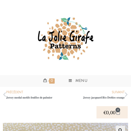
0
MENU
PRÉCÉDENT
SUIVANT
Jersey modal motifs feuilles de palmier
Jersey jacquard Bio Dotties orange
0
€
0,00