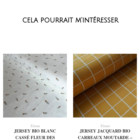
cela pourrait m’intéresser
AJOUTER AU PANIER
AJOUTER AU PANIER
Tissus
Tissus
JERSEY BIO BLANC
JERSEY JACQUARD BIO
CASSÉ FLEUR DES
CARREAUX MOUTARDE –