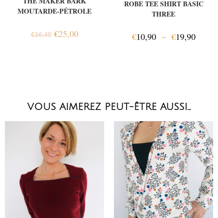
THE MAKER BARK
ROBE TEE SHIRT BASIC
MOUTARDE-PÉTROLE
THREE
€
25,00
€
36,40
€
10,90
–
€
19,90
VOUS AIMEREZ PEUT-ÊTRE AUSSI…