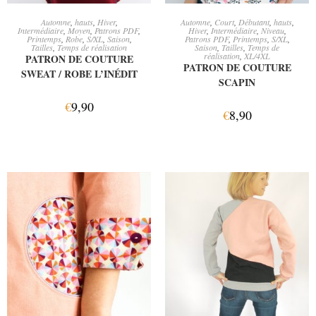
CHOIX DES OPTIONS
AJOUTER AU PANIER
Automne
,
hauts
,
Hiver
,
Automne
,
Court
,
Débutant
,
hauts
,
Intermédiaire
,
Moyen
,
Patrons PDF
,
Hiver
,
Intermédiaire
,
Niveau
,
Printemps
,
Robe
,
S/XL
,
Saison
,
Patrons PDF
,
Printemps
,
S/XL
,
Tailles
,
Temps de réalisation
Saison
,
Tailles
,
Temps de
réalisation
,
XL/4XL
PATRON DE COUTURE
PATRON DE COUTURE
SWEAT / ROBE L’INÉDIT
SCAPIN
€
9,90
€
8,90