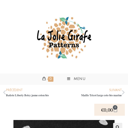
0
MENU
PRÉCÉDENT
SUIVANT
Batiste Liberty Betsy jaune coton bio
Maille Tricot large coto bio marine
0
€
0,00