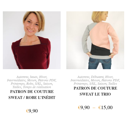
CHOIX DES OPTIONS
CHOIX DES OPTIONS
Automne
,
hauts
,
Hiver
,
Automne
,
Débutant
,
Hiver
,
Intermédiaire
,
Moyen
,
Patrons PDF
,
Intermédiaire
,
Moyen
,
Patrons PDF
,
Printemps
,
Robe
,
S/XL
,
Saison
,
Printemps
,
S/XL
,
Saison
,
Tailles
Tailles
,
Temps de réalisation
PATRON DE COUTURE
PATRON DE COUTURE
SWEAT LE TRIO
SWEAT / ROBE L’INÉDIT
€
9,90
–
€
15,00
€
9,90