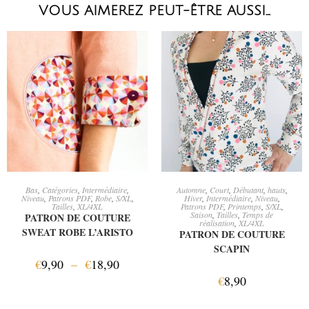
VOUS AIMEREZ PEUT-ÊTRE AUSSI…
CHOIX DES OPTIONS
AJOUTER AU PANIER
Bas
,
Catégories
,
Intermédiaire
,
Automne
,
Court
,
Débutant
,
hauts
,
Niveau
,
Patrons PDF
,
Robe
,
S/XL
,
Hiver
,
Intermédiaire
,
Niveau
,
Tailles
,
XL/4XL
Patrons PDF
,
Printemps
,
S/XL
,
Saison
,
Tailles
,
Temps de
PATRON DE COUTURE
réalisation
,
XL/4XL
SWEAT ROBE L’ARISTO
PATRON DE COUTURE
SCAPIN
€
9,90
–
€
18,90
€
8,90