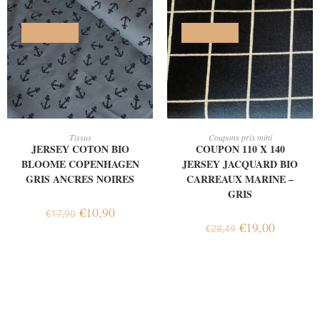
PROMO !
PROMO !
AJOUTER AU PANIER
AJOUTER AU PANIER
Tissus
Coupons prix mini
JERSEY COTON BIO
COUPON 110 X 140
BLOOME COPENHAGEN
JERSEY JACQUARD BIO
GRIS ANCRES NOIRES
CARREAUX MARINE –
GRIS
€
10,90
€
17,90
€
19,00
€
28,49