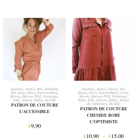
AJOUTER AU PANIER
CHOIX DES OPTIONS
Automne
,
Avancé
,
Bas
,
Débutant
,
Automne
,
Avancé
,
blouse
,
Eté
,
Eté
,
hauts
,
Hiver
,
Intermédiaire
,
Hauts
,
Hiver
,
Intermédiaire
,
Long
,
Moyen
,
Patrons PDF
,
Printemps
,
Moyen
,
Patrons PDF
,
Printemps
,
S/XL
,
Saison
,
Tailles
,
XL/4XL
Robe
,
S/XL
,
Saison
,
Tailles
,
Temps
de réalisation
,
XL/4XL
PATRON DE COUTURE
PATRON DE COUTURE
L’ACCESSIBLE
CHEMISE ROBE
L’OPTIMISTE
€
9,90
€
10,90
–
€
15,00