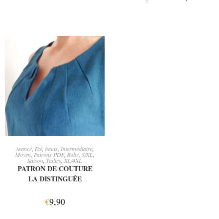
AJOUTER AU PANIER
Avancé
,
Eté
,
hauts
,
Intermédiaire
,
Moyen
,
Patrons PDF
,
Robe
,
S/XL
,
Saison
,
Tailles
,
XL/4XL
PATRON DE COUTURE
LA DISTINGUÉE
€
9,90