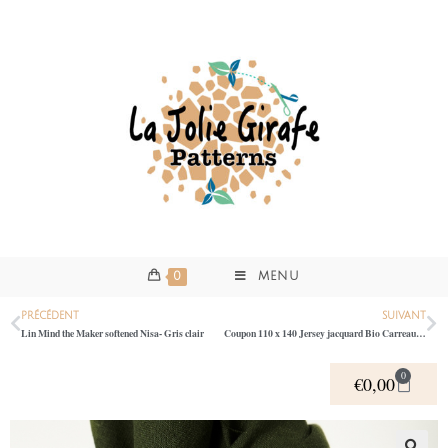
0
MENU
PRÉCÉDENT
SUIVANT
Lin Mind the Maker softened Nisa- Gris clair
Coupon 110 x 140 Jersey jacquard Bio Carreaux Marine – gris
0
€
0,00