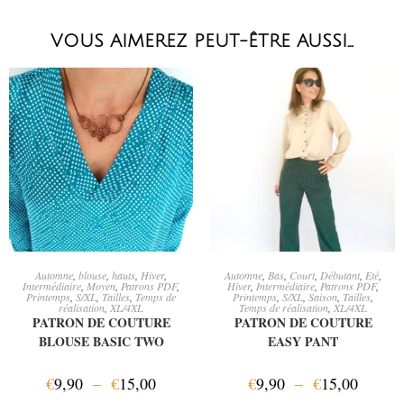
VOUS AIMEREZ PEUT-ÊTRE AUSSI…
CHOIX DES OPTIONS
CHOIX DES OPTIONS
Automne
,
blouse
,
hauts
,
Hiver
,
Automne
,
Bas
,
Court
,
Débutant
,
Eté
,
Intermédiaire
,
Moyen
,
Patrons PDF
,
Hiver
,
Intermédiaire
,
Patrons PDF
,
Printemps
,
S/XL
,
Tailles
,
Temps de
Printemps
,
S/XL
,
Saison
,
Tailles
,
réalisation
,
XL/4XL
Temps de réalisation
,
XL/4XL
PATRON DE COUTURE
PATRON DE COUTURE
BLOUSE BASIC TWO
EASY PANT
€
9,90
–
€
15,00
€
9,90
–
€
15,00