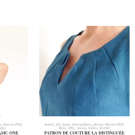
ER
AJOUTER AU PANIER
n
,
Patrons PDF
,
Avancé
,
Eté
,
hauts
,
Intermédiaire
,
Moyen
,
Patrons PDF
,
illes
Robe
,
S/XL
,
Saison
,
Tailles
,
XL/4XL
ASIC ONE
PATRON DE COUTURE LA DISTINGUÉE