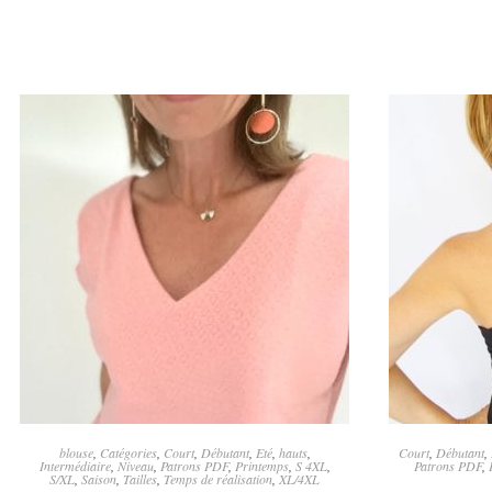
AJOUTER AU PANIER
A
blouse
,
Catégories
,
Court
,
Débutant
,
Eté
,
hauts
,
Court
,
Débutant
,
Intermédiaire
,
Niveau
,
Patrons PDF
,
Printemps
,
S 4XL
,
Patrons PDF
,
S/XL
,
Saison
,
Tailles
,
Temps de réalisation
,
XL/4XL