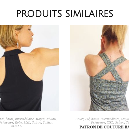
PRODUITS SIMILAIRES
JOUTER AU PANIER
AJOUTER AU PANI
Eté
,
hauts
,
Intermédiaire
,
Moyen
,
Niveau
,
Court
,
Eté
,
hauts
,
Intermédiaire
,
Moye
Printemps
,
Robe
,
S/XL
,
Saison
,
Tailles
,
Printemps
,
S/XL
,
Saison
,
Ta
XL/4XL
PATRON DE COUTURE B