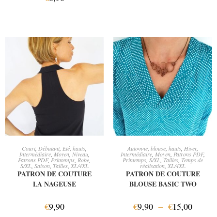
AJOUTER AU PANIER
CHOIX DES OPTIONS
Court
,
Débutant
,
Eté
,
hauts
,
Automne
,
blouse
,
hauts
,
Hiver
,
Intermédiaire
,
Moyen
,
Niveau
,
Intermédiaire
,
Moyen
,
Patrons PDF
,
Patrons PDF
,
Printemps
,
Robe
,
Printemps
,
S/XL
,
Tailles
,
Temps de
S/XL
,
Saison
,
Tailles
,
XL/4XL
réalisation
,
XL/4XL
PATRON DE COUTURE
PATRON DE COUTURE
LA NAGEUSE
BLOUSE BASIC TWO
€
9,90
€
9,90
–
€
15,00