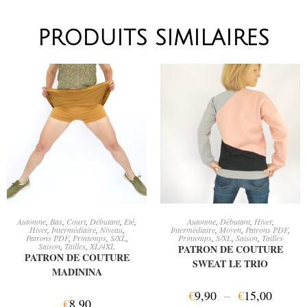
PRODUITS SIMILAIRES
AJOUTER AU PANIER
CHOIX DES OPTIONS
Automne
,
Bas
,
Court
,
Débutant
,
Eté
,
Automne
,
Débutant
,
Hiver
,
Hiver
,
Intermédiaire
,
Niveau
,
Intermédiaire
,
Moyen
,
Patrons PDF
,
Patrons PDF
,
Printemps
,
S/XL
,
Printemps
,
S/XL
,
Saison
,
Tailles
Saison
,
Tailles
,
XL/4XL
PATRON DE COUTURE
PATRON DE COUTURE
SWEAT LE TRIO
MADININA
€
9,90
–
€
15,00
€
8,90