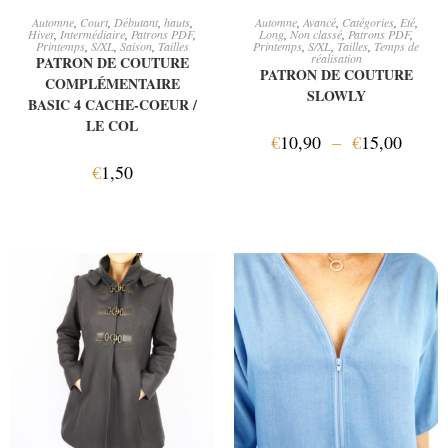
AJOUTER AU PANIER
CHOIX DES OPTIONS
Automne
,
Court
,
Débutant
,
hauts
,
Automne
,
Avancé
,
Catégories
,
Eté
,
Hiver
,
Intermédiaire
,
Patrons PDF
,
Long
,
Non classé
,
Patrons PDF
,
Printemps
,
S/XL
,
Saison
,
Tailles
Printemps
,
S/XL
,
Tailles
,
Temps de
réalisation
PATRON DE COUTURE
PATRON DE COUTURE
COMPLÉMENTAIRE
SLOWLY
BASIC 4 CACHE-COEUR /
LE COL
€
10,90
–
€
15,00
€
1,50