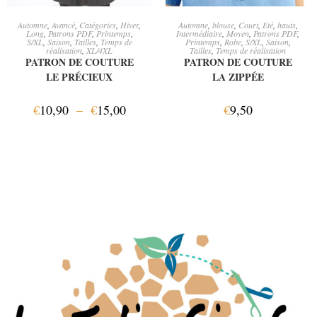
CHOIX DES OPTIONS
AJOUTER AU PANIER
Automne
,
Avancé
,
Catégories
,
Hiver
,
Automne
,
blouse
,
Court
,
Eté
,
hauts
,
Long
,
Patrons PDF
,
Printemps
,
Intermédiaire
,
Moyen
,
Patrons PDF
,
S/XL
,
Saison
,
Tailles
,
Temps de
Printemps
,
Robe
,
S/XL
,
Saison
,
réalisation
,
XL/4XL
Tailles
,
Temps de réalisation
PATRON DE COUTURE
PATRON DE COUTURE
LE PRÉCIEUX
LA ZIPPÉE
€
10,90
–
€
15,00
€
9,50