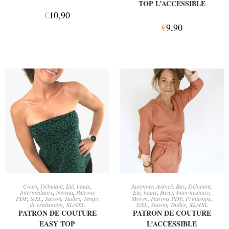
TOP L’ACCESSIBLE
€
10,90
€
9,90
AJOUTER AU PANIER
AJOUTER AU PANIER
Court
,
Débutant
,
Eté
,
hauts
,
Automne
,
Avancé
,
Bas
,
Débutant
,
Intermédiaire
,
Niveau
,
Patrons
Eté
,
hauts
,
Hiver
,
Intermédiaire
,
PDF
,
S/XL
,
Saison
,
Tailles
,
Temps
Moyen
,
Patrons PDF
,
Printemps
,
de réalisation
,
XL/4XL
S/XL
,
Saison
,
Tailles
,
XL/4XL
PATRON DE COUTURE
PATRON DE COUTURE
EASY TOP
L’ACCESSIBLE