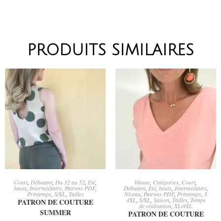
PRODUITS SIMILAIRES
AJOUTER AU PANIER
AJOUTER AU PANIER
Court
,
Débutant
,
Du 32 au 52
,
Eté
,
blouse
,
Catégories
,
Court
,
hauts
,
Intermédiaire
,
Patrons PDF
,
Débutant
,
Eté
,
hauts
,
Intermédiaire
,
Printemps
,
S/XL
,
Tailles
Niveau
,
Patrons PDF
,
Printemps
,
S
4XL
,
S/XL
,
Saison
,
Tailles
,
Temps
PATRON DE COUTURE
de réalisation
,
XL/4XL
SUMMER
PATRON DE COUTURE