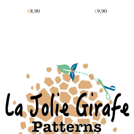
€
8,90
€
9,90