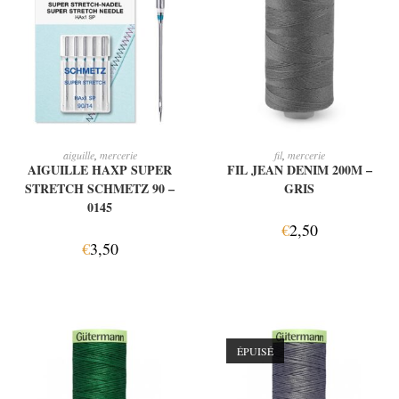
AJOUTER AU PANIER
AJOUTER AU PANIER
aiguille
,
mercerie
fil
,
mercerie
AIGUILLE HAXP SUPER
FIL JEAN DENIM 200M –
STRETCH SCHMETZ 90 –
GRIS
0145
€
2,50
€
3,50
ÉPUISÉ