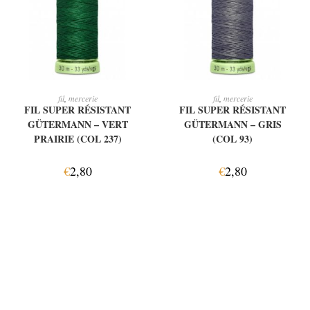
AJOUTER AU PANIER
LIRE LA SUITE
fil
,
mercerie
fil
,
mercerie
FIL SUPER RÉSISTANT
FIL SUPER RÉSISTANT
GÜTERMANN – VERT
GÜTERMANN – GRIS
PRAIRIE (COL 237)
(COL 93)
€
2,80
€
2,80