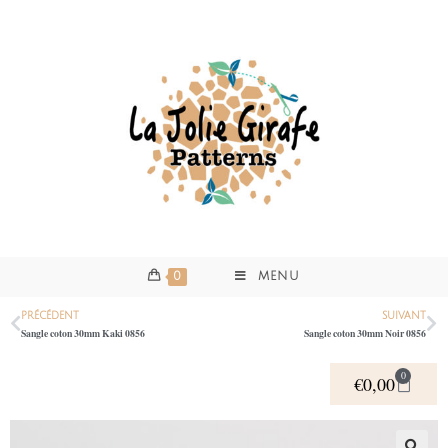
0
MENU
PRÉCÉDENT
SUIVANT
Sangle coton 30mm Kaki 0856
Sangle coton 30mm Noir 0856
0
€
0,00