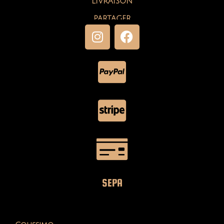
GARDE-ROBE ESTIVALE NUMBER
3 : DISTINGUÉE VERSION TOP
Je vous avais dit que deux versions top m'attendaient sagement lors de ma
présentation de…
Continuer La Lecture