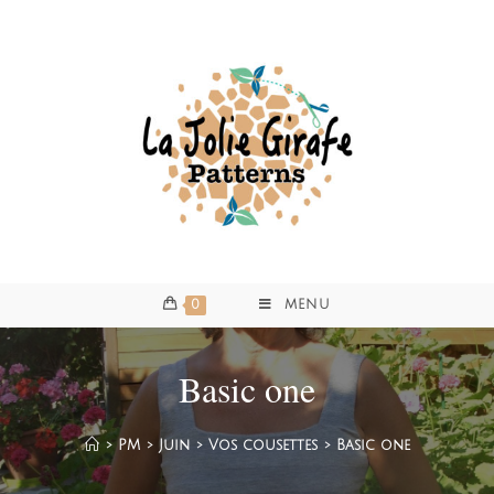
0
MENU
Basic one
>
PM
>
Juin
>
Vos cousettes
>
Basic one