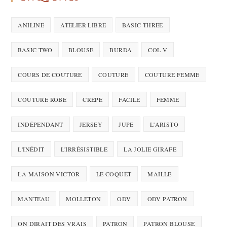
ANILINE
ATELIER LIBRE
BASIC THREE
BASIC TWO
BLOUSE
BURDA
COL V
COURS DE COUTURE
COUTURE
COUTURE FEMME
COUTURE ROBE
CRÊPE
FACILE
FEMME
INDÉPENDANT
JERSEY
JUPE
L'ARISTO
L'INÉDIT
L'IRRÉSISTIBLE
LA JOLIE GIRAFE
LA MAISON VICTOR
LE COQUET
MAILLE
MANTEAU
MOLLETON
ODV
ODV PATRON
ON DIRAIT DES VRAIS
PATRON
PATRON BLOUSE