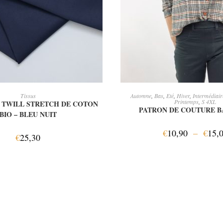
JOUTER AU PANIER
CHOIX DES OPTI
Tissus
Automne
,
Bas
,
Eté
,
Hiver
,
Intermédiair
Printemps
,
S 4XL
 TWILL STRETCH DE COTON
PATRON DE COUTURE BA
BIO – BLEU NUIT
€
10,90
–
€
15,
€
25,30