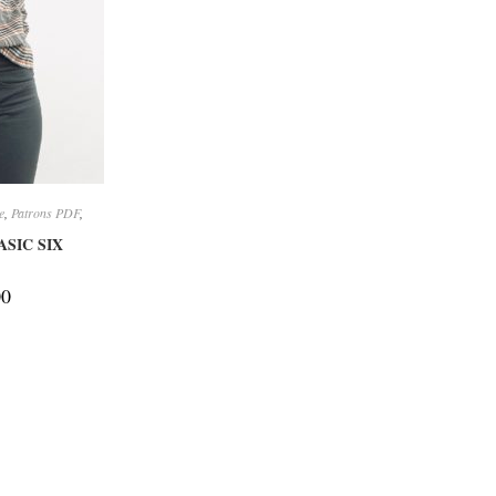
ONS
e
,
Patrons PDF
,
SIC SIX
00