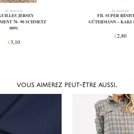
OUTER AU PANIER
AJOUTER AU PAN
fil
,
mercerie
fil
,
mercerie
GUILLES JERSEY
FIL SUPER RÉSIS
MENT 70- 90 SCHMETZ
GÜTERMANN – KAKI (
0091
€
2,80
€
3,10
VOUS AIMEREZ PEUT-ÊTRE AUSSI…