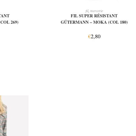
IER
LIRE LA SUITE
fil
,
mercerie
TANT
FIL SUPER RÉSISTANT
COL 269)
GÜTERMANN – MOKA (COL 180)
€
2,80