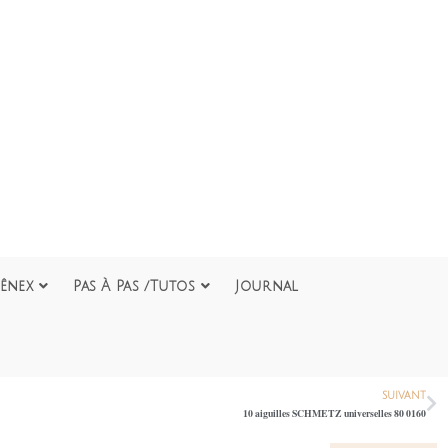
ênex
Pas À Pas /Tutos
Journal
SUIVANT
10 aiguilles SCHMETZ universelles 80 0160