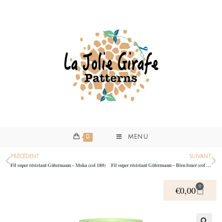
0
MENU
PRÉCÉDENT
SUIVANT
Fil super résistant Gütermann – Moka (col 180)
Fil super résistant Gütermann – Bleu foncé (col 339)
0
€
0,00