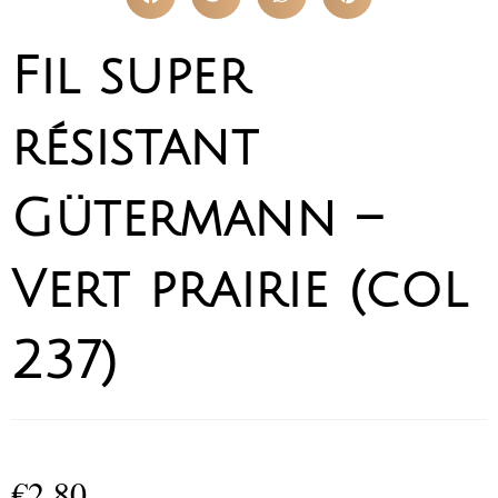
Fil super
résistant
Gütermann –
Vert prairie (col
237)
€
2,80