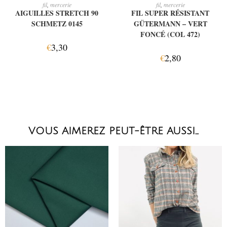
AJOUTER AU PANIER
AJOUTER AU PANIER
fil
,
mercerie
fil
,
mercerie
AIGUILLES STRETCH 90
FIL SUPER RÉSISTANT
SCHMETZ 0145
GÜTERMANN – VERT
FONCÉ (COL 472)
€
3,30
€
2,80
VOUS AIMEREZ PEUT-ÊTRE AUSSI…