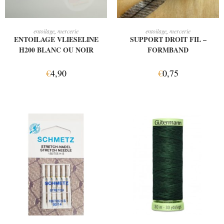
CHOIX DES OPTIONS
CHOIX DES OPTIONS
entoilage
,
mercerie
entoilage
,
mercerie
ENTOILAGE VLIESELINE
SUPPORT DROIT FIL –
H200 BLANC OU NOIR
FORMBAND
€
4,90
€
0,75