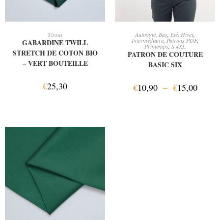
AJOUTER AU PANIER
CHOIX DES OPTIONS
Tissus
Automne
,
Bas
,
Eté
,
Hiver
,
Intermédiaire
,
Patrons PDF
,
GABARDINE TWILL
Printemps
,
S 4XL
STRETCH DE COTON BIO
PATRON DE COUTURE
– VERT BOUTEILLE
BASIC SIX
€
25,30
€
10,90
–
€
15,00