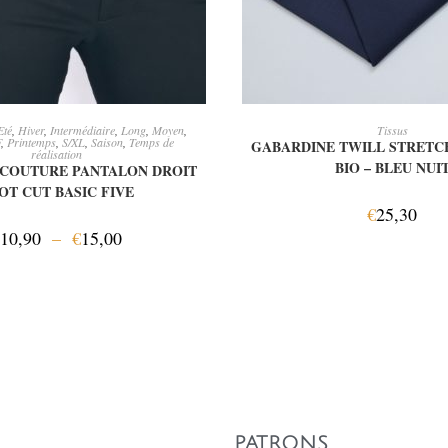
OIX DES OPTIONS
AJOUTER AU PANI
Eté
,
Hiver
,
Intermédiaire
,
Long
,
Moyen
,
Tissus
F
,
Printemps
,
S/XL
,
Saison
,
Temps de
GABARDINE TWILL STRETC
réalisation
BIO – BLEU NUI
 COUTURE PANTALON DROIT
OT CUT BASIC FIVE
€
25,30
10,90
–
€
15,00
PATRONS