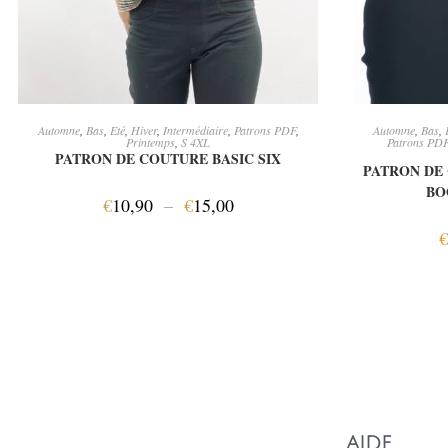
CHOIX DES OPTIONS
CH
Automne
,
Bas
,
Eté
,
Hiver
,
Intermédiaire
,
Patrons PDF
,
Automne
,
Bas
,
Printemps
,
S 4XL
Patrons PD
PATRON DE COUTURE BASIC SIX
PATRON DE
BO
€
10,90
–
€
15,00
€
AIDE