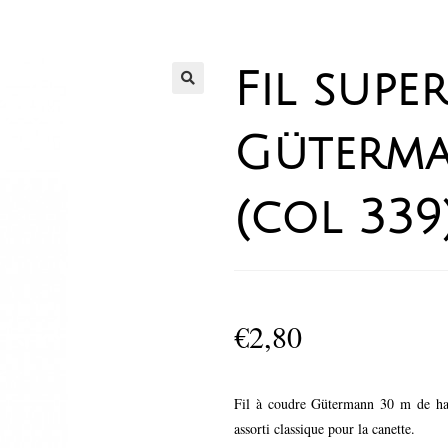
Fil supe
Güterma
(col 339
€
2,80
Fil à coudre Gütermann 30 m de haute 
assorti classique pour la canette.