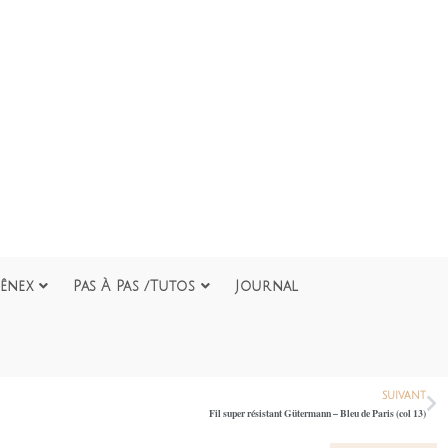
ênex
Pas À Pas /Tutos
Journal
SUIVANT
Fil super résistant Gütermann – Bleu de Paris (col 13)