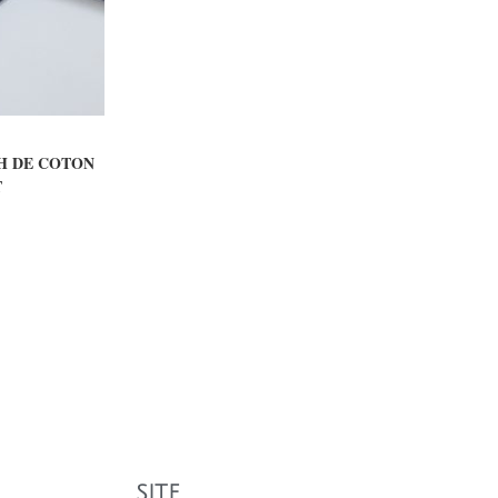
ER
H DE COTON
T
SITE