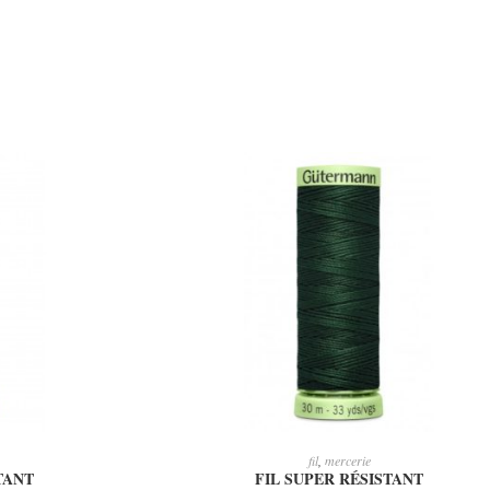
IER
AJOUTER AU PANIER
fil
,
mercerie
TANT
FIL SUPER RÉSISTANT