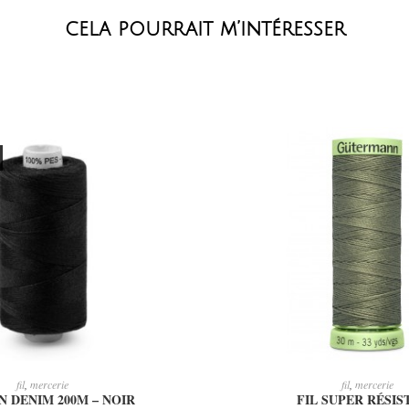
cela pourrait m’intéresser
LIRE LA SUITE
AJOUTER AU PAN
fil
,
mercerie
fil
,
mercerie
N DENIM 200M – NOIR
FIL SUPER RÉSIS