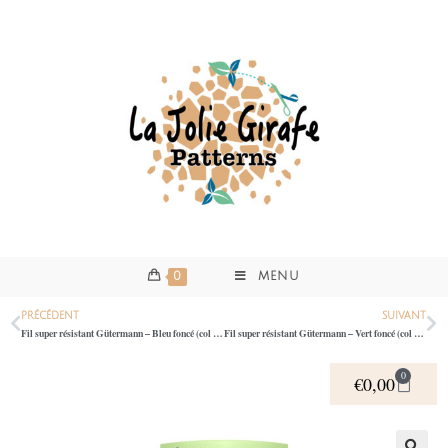
0
MENU
PRÉCÉDENT
SUIVANT
Fil super résistant Gütermann – Bleu foncé (col 339)
Fil super résistant Gütermann – Vert foncé (col 472)
0
€
0,00