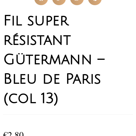
Fil super
résistant
Gütermann –
Bleu de Paris
(col 13)
€
2,80