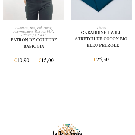
CHOIX DES OPTIONS
AJOUTER AU PANIER
Automne
,
Bas
,
Eté
,
Hiver
,
Tissus
Intermédiaire
,
Patrons PDF
,
GABARDINE TWILL
Printemps
,
S 4XL
STRETCH DE COTON BIO
PATRON DE COUTURE
– BLEU PÉTROLE
BASIC SIX
€
25,30
€
10,90
–
€
15,00