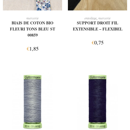
AJOUTER AU PANIER
CHOIX DES OPTIONS
mercerie
entoilage
,
mercerie
BIAIS DE COTON BIO
SUPPORT DROIT FIL
FLEURI TONS BLEU ST
EXTENSIBLE – FLEXIBEL
00859
€
0,75
€
1,85