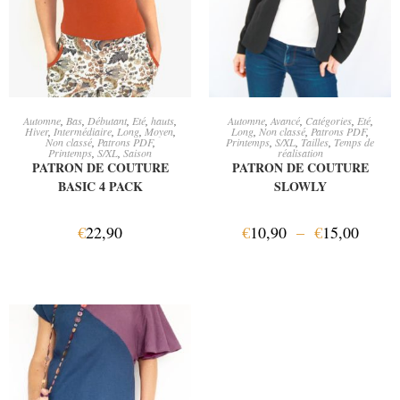
AJOUTER AU PANIER
CHOIX DES OPTIONS
Automne
,
Bas
,
Débutant
,
Eté
,
hauts
,
Automne
,
Avancé
,
Catégories
,
Eté
,
Hiver
,
Intermédiaire
,
Long
,
Moyen
,
Long
,
Non classé
,
Patrons PDF
,
Non classé
,
Patrons PDF
,
Printemps
,
S/XL
,
Tailles
,
Temps de
Printemps
,
S/XL
,
Saison
réalisation
PATRON DE COUTURE
PATRON DE COUTURE
BASIC 4 PACK
SLOWLY
€
22,90
€
10,90
–
€
15,00