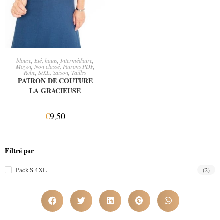
AJOUTER AU PANIER
blouse
,
Eté
,
hauts
,
Intermédiaire
,
Moyen
,
Non classé
,
Patrons PDF
,
Robe
,
S/XL
,
Saison
,
Tailles
PATRON DE COUTURE
LA GRACIEUSE
€
9,50
Filtré par
Pack S 4XL
(2)