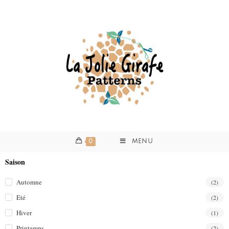
0
MENU
Saison
Automne
(2)
Eté
(2)
Hiver
(1)
Printemps
(2)