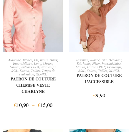
CHOIX DES OPTIONS
AJOUTER AU PANIER
Automne
,
Avancé
,
Eté
,
hauts
,
Hiver
,
Automne
,
Avancé
,
Bas
,
Débutant
,
Intermédiaire
,
Long
,
Moyen
,
Eté
,
hauts
,
Hiver
,
Intermédiaire
,
Niveau
,
Patrons PDF
,
Printemps
,
Moyen
,
Patrons PDF
,
Printemps
,
S/XL
,
Saison
,
Tailles
,
Temps de
S/XL
,
Saison
,
Tailles
,
XL/4XL
réalisation
,
XL/4XL
PATRON DE COUTURE
PATRON DE COUTURE
L’ACCESSIBLE
CHEMISE VESTE
CHARLYNE
€
9,90
€
10,90
–
€
15,00