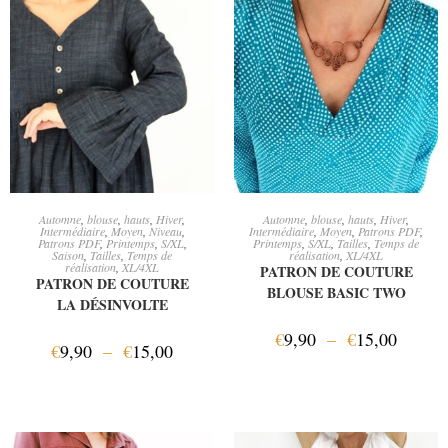
CHOIX DES OPTIONS
CHOIX DES OPTIONS
Automne
,
blouse
,
hauts
,
Hiver
,
Automne
,
blouse
,
hauts
,
Hiver
,
Intermédiaire
,
Moyen
,
Niveau
,
Intermédiaire
,
Moyen
,
Patrons PDF
,
Patrons PDF
,
Printemps
,
S/XL
,
Printemps
,
S/XL
,
Tailles
,
Temps de
Saison
,
Tailles
,
Temps de
réalisation
,
XL/4XL
réalisation
,
XL/4XL
PATRON DE COUTURE
PATRON DE COUTURE
BLOUSE BASIC TWO
LA DÉSINVOLTE
€
9,90
–
€
15,00
€
9,90
–
€
15,00