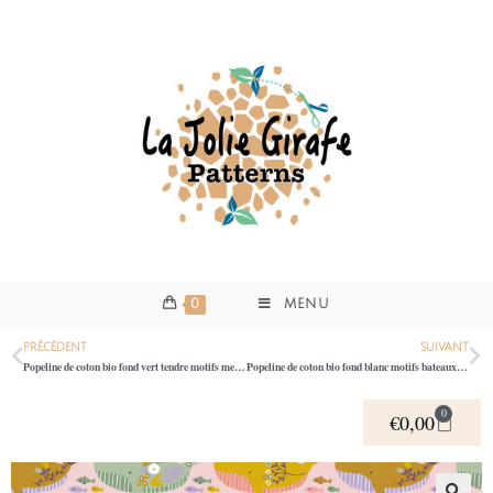
0
MENU
PRÉCÉDENT
SUIVANT
Popeline de coton bio fond vert tendre motifs merveilles 0529
Popeline de coton bio fond blanc motifs bateaux 0521
0
€
0,00