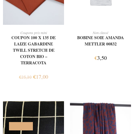
AJOUTER AU PANIER
AJOUTER AU PANIER
Coupons prix mini
Non classé
COUPON 100 X 135 DE
BOBINE SOIE AMANDA
LAIZE GABARDINE
METTLER 00832
TWILL STRETCH DE
COTON BIO –
€
3,50
TERRACOTA
€
17,00
€
25,30
PROMO !