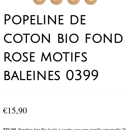
Popeline de
coton bio fond
rose motifs
baleines 0399
€
15,90
TTC/M
. Popeline fine Bio facile à coudre avec une aiguille universelle 70.