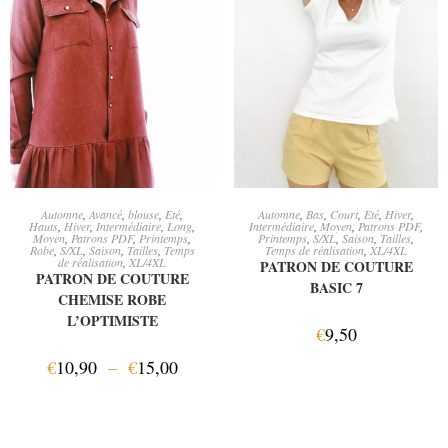
CHOIX DES OPTIONS
AJOUTER AU PANIER
Automne
,
Avancé
,
blouse
,
Eté
,
Automne
,
Bas
,
Court
,
Eté
,
Hiver
,
Hauts
,
Hiver
,
Intermédiaire
,
Long
,
Intermédiaire
,
Moyen
,
Patrons PDF
,
Moyen
,
Patrons PDF
,
Printemps
,
Printemps
,
S/XL
,
Saison
,
Tailles
,
Robe
,
S/XL
,
Saison
,
Tailles
,
Temps
Temps de réalisation
,
XL/4XL
de réalisation
,
XL/4XL
PATRON DE COUTURE
PATRON DE COUTURE
BASIC 7
CHEMISE ROBE
L’OPTIMISTE
€
9,50
€
10,90
–
€
15,00