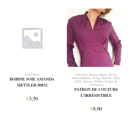
AJOUTER AU PANIER
AJOUTER AU PANIER
Non classé
Automne
,
blouse
,
hauts
,
Hiver
,
Intermédiaire
,
Long
,
Patrons PDF
,
BOBINE SOIE AMANDA
S/XL
,
Saison
,
Tailles
,
Temps de
METTLER 00832
réalisation
PATRON DE COUTURE
L’IRRÉSISTIBLE
€
3,50
€
9,90