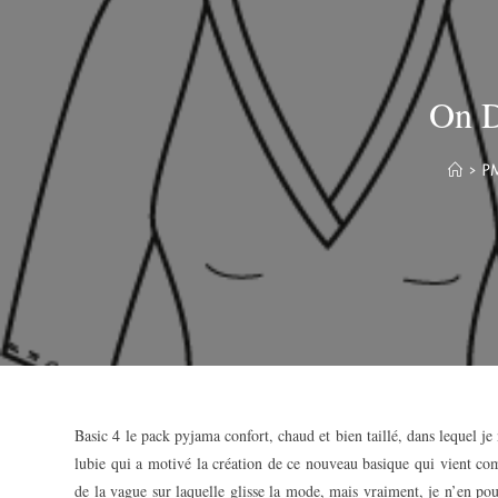
On D
>
P
Basic 4 le pack pyjama confort, chaud et bien taillé, dans lequel je
lubie qui a motivé la création de ce nouveau basique qui vient compl
de la vague sur laquelle glisse la mode, mais vraiment, je n’en pouv