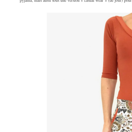
pyjama, mais aussi sous une version « casual wear » (de jour) pour