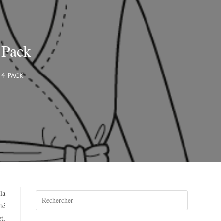
 Pack
 4 Pack
la
té
t,