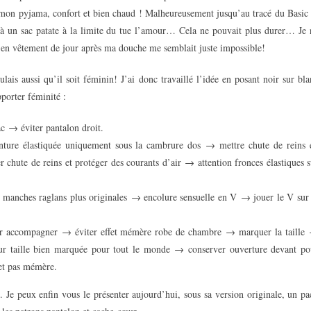
 mon pyjama, confort et bien chaud ! Malheureusement jusqu’au tracé du Basic 
s à un sac patate à la limite du tue l’amour… Cela ne pouvait plus durer… Je 
er en vêtement de jour après ma douche me semblait juste impossible!
lais aussi qu’il soit féminin! J’ai donc travaillé l’idée en posant noir sur bla
pporter féminité :
c → éviter pantalon droit.
inture élastiquée uniquement sous la cambrure dos → mettre chute de reins 
chute de reins et protéger des courants d’air → attention fronces élastiques s
s manches raglans plus originales → encolure sensuelle en V → jouer le V sur 
pour accompagner → éviter effet mémère robe de chambre → marquer la taille
ur taille bien marquée pour tout le monde → conserver ouverture devant po
 et pas mémère.
Je peux enfin vous le présenter aujourd’hui, sous sa version originale, un pa