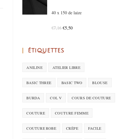
40 x 150 de laize
€
7,16
€
5,50
ÉTIQUETTES
ANILINE
ATELIER LIBRE
BASIC THREE
BASIC TWO
BLOUSE
BURDA
COL V
COURS DE COUTURE
COUTURE
COUTURE FEMME
COUTURE ROBE
CRÊPE
FACILE