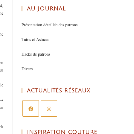
4,
AU JOURNAL
ne
Présentation détaillée des patrons
nc
Tutos et Astuces
Hacks de patrons
en
Divers
ur
le
ACTUALITÉS RÉSEAUX
 →
ur
ck
INSPIRATION COUTURE