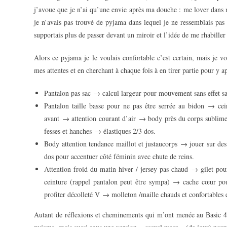
j’avoue que je n’ai qu’une envie après ma douche : me lover dans
je n’avais pas trouvé de pyjama dans lequel je ne ressemblais pa
supportais plus de passer devant un miroir et l’idée de me rhabill
Alors ce pyjama je le voulais confortable c’est certain, mais je vou
mes attentes et en cherchant à chaque fois à en tirer partie pour y a
Pantalon pas sac → calcul largeur pour mouvement sans effet sa
Pantalon taille basse pour ne pas être serrée au bidon → ce
avant → attention courant d’air → body près du corps sublimer 
fesses et hanches → élastiques 2/3 dos.
Body attention tendance maillot et justaucorps → jouer sur de
dos pour accentuer côté féminin avec chute de reins.
Attention froid du matin hiver / jersey pas chaud → gilet 
ceinture (rappel pantalon peut être sympa) → cache cœur po
profiter décolleté V → molleton /maille chauds et confortables
Autant de réflexions et cheminements qui m’ont menée au Basic 4. 