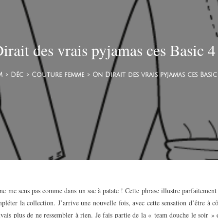
irait des vrais pyjamas ces Basic 4
M
>
Déc
>
Couture femme
>
On Dirait des vrais pyjamas ces Basic
 ne me sens pas comme dans un sac à patate ! Cette phrase illustre parfaitement 
éter la collection. J’arrive une nouvelle fois, avec cette sensation d’être à cô
ais plus de ne ressembler à rien. Je fais partie de la « team douche le soir » e