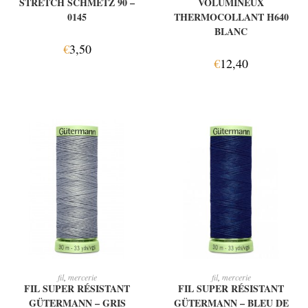
STRETCH SCHMETZ 90 –
VOLUMINEUX
0145
THERMOCOLLANT H640
BLANC
€
3,50
€
12,40
AJOUTER AU PANIER
AJOUTER AU PANIER
fil
,
mercerie
fil
,
mercerie
FIL SUPER RÉSISTANT
FIL SUPER RÉSISTANT
GÜTERMANN – GRIS
GÜTERMANN – BLEU DE