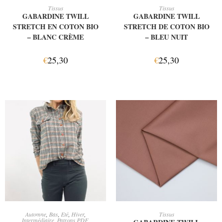
AJOUTER AU PANIER
AJOUTER AU PANIER
Tissus
Tissus
GABARDINE TWILL
GABARDINE TWILL
STRETCH EN COTON BIO
STRETCH DE COTON BIO
– BLANC CRÈME
– BLEU NUIT
€
25,30
€
25,30
CHOIX DES OPTIONS
AJOUTER AU PANIER
Automne
,
Bas
,
Eté
,
Hiver
,
Tissus
Intermédiaire
,
Patrons PDF
,