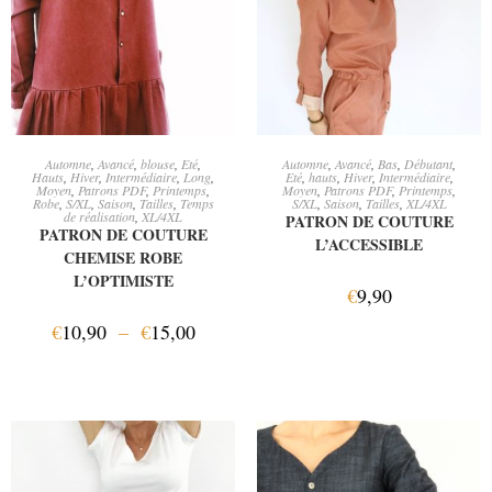
CHOIX DES OPTIONS
AJOUTER AU PANIER
Automne
,
Avancé
,
blouse
,
Eté
,
Automne
,
Avancé
,
Bas
,
Débutant
,
Hauts
,
Hiver
,
Intermédiaire
,
Long
,
Eté
,
hauts
,
Hiver
,
Intermédiaire
,
Moyen
,
Patrons PDF
,
Printemps
,
Moyen
,
Patrons PDF
,
Printemps
,
Robe
,
S/XL
,
Saison
,
Tailles
,
Temps
S/XL
,
Saison
,
Tailles
,
XL/4XL
de réalisation
,
XL/4XL
PATRON DE COUTURE
PATRON DE COUTURE
L’ACCESSIBLE
CHEMISE ROBE
L’OPTIMISTE
€
9,90
€
10,90
–
€
15,00