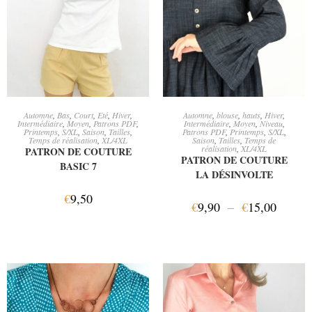
AJOUTER AU PANIER
CHOIX DES OPTIONS
Automne
,
Bas
,
Court
,
Eté
,
Hiver
,
Automne
,
blouse
,
hauts
,
Hiver
,
Intermédiaire
,
Moyen
,
Patrons PDF
,
Intermédiaire
,
Moyen
,
Niveau
,
Printemps
,
S/XL
,
Saison
,
Tailles
,
Patrons PDF
,
Printemps
,
S/XL
,
Temps de réalisation
,
XL/4XL
Saison
,
Tailles
,
Temps de
réalisation
,
XL/4XL
PATRON DE COUTURE
PATRON DE COUTURE
BASIC 7
LA DÉSINVOLTE
€
9,50
€
9,90
–
€
15,00