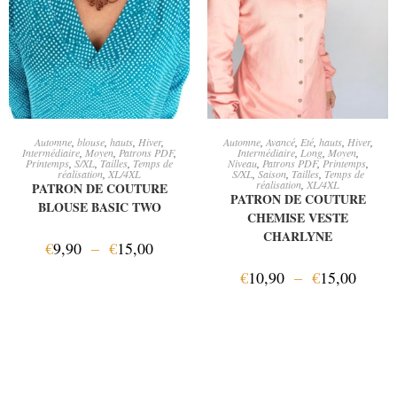
CHOIX DES OPTIONS
CHOIX DES OPTIONS
Automne
,
blouse
,
hauts
,
Hiver
,
Automne
,
Avancé
,
Eté
,
hauts
,
Hiver
,
Intermédiaire
,
Moyen
,
Patrons PDF
,
Intermédiaire
,
Long
,
Moyen
,
Printemps
,
S/XL
,
Tailles
,
Temps de
Niveau
,
Patrons PDF
,
Printemps
,
réalisation
,
XL/4XL
S/XL
,
Saison
,
Tailles
,
Temps de
réalisation
,
XL/4XL
PATRON DE COUTURE
PATRON DE COUTURE
BLOUSE BASIC TWO
CHEMISE VESTE
CHARLYNE
€
9,90
–
€
15,00
€
10,90
–
€
15,00