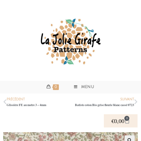
0
MENU
PRÉCÉDENT
SUIVANT
Glissière FE au metre 3 – 4mm
Batiste coton Bio grise fleurie blanc cassé 0723
0
€
0,00