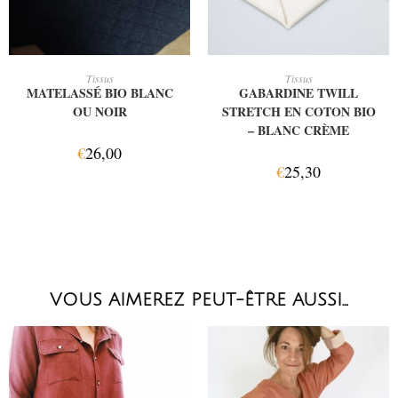
CHOIX DES OPTIONS
AJOUTER AU PANIER
Tissus
Tissus
MATELASSÉ BIO BLANC
GABARDINE TWILL
OU NOIR
STRETCH EN COTON BIO
– BLANC CRÈME
€
26,00
€
25,30
VOUS AIMEREZ PEUT-ÊTRE AUSSI…