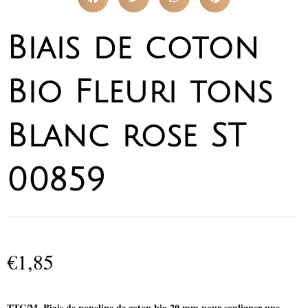
Biais de coton
Bio Fleuri tons
Blanc rose ST
00859
€
1,85
TTC/M.
Biais de popeline de coton bio 20 mm pour souligner une