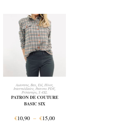
CHOIX DES OPTIONS
Automne
,
Bas
,
Eté
,
Hiver
,
Intermédiaire
,
Patrons PDF
,
Printemps
,
S 4XL
PATRON DE COUTURE
BASIC SIX
€
10,90
–
€
15,00