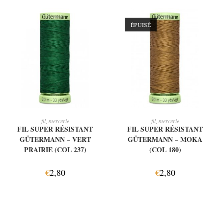
ÉPUISÉ
AJOUTER AU PANIER
LIRE LA SUITE
fil
,
mercerie
fil
,
mercerie
FIL SUPER RÉSISTANT
FIL SUPER RÉSISTANT
GÜTERMANN – VERT
GÜTERMANN – MOKA
PRAIRIE (COL 237)
(COL 180)
€
2,80
€
2,80