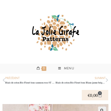
0
MENU
PRÉCÉDENT
SUIVANT
Biais de coton Bio Fleuri tons saumon rose ST 00859
Biais de coton Bio Fleuri tons Blanc jaune beige ST 00859
0
€
0,00