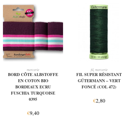
AJOUTER AU PANIER
AJOUTER AU PANIER
mercerie
fil
,
mercerie
BORD CÔTE ALBSTOFFE
FIL SUPER RÉSISTANT
EN COTON BIO
GÜTERMANN – VERT
BORDEAUX ECRU
FONCÉ (COL 472)
FUSCHIA TURQUOISE
0395
€
2,80
€
9,40