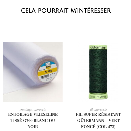
cela pourrait m’intéresser
CHOIX DES OPTIONS
AJOUTER AU PANIER
entoilage
,
mercerie
fil
,
mercerie
ENTOILAGE VLIESELINE
FIL SUPER RÉSISTANT
TISSÉ G700 BLANC OU
GÜTERMANN – VERT
NOIR
FONCÉ (COL 472)