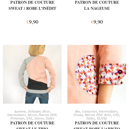
PATRON DE COUTURE
PATRON DE COUTURE
SWEAT / ROBE L’INÉDIT
LA NAGEUSE
€
9,90
€
9,90
CHOIX DES OPTIONS
CHOIX DES OPTIONS
Automne
,
Débutant
,
Hiver
,
Bas
,
Catégories
,
Intermédiaire
,
Intermédiaire
,
Moyen
,
Patrons PDF
,
Niveau
,
Patrons PDF
,
Robe
,
S/XL
,
Printemps
,
S/XL
,
Saison
,
Tailles
Tailles
,
XL/4XL
PATRON DE COUTURE
PATRON DE COUTURE
SWEAT LE TRIO
SWEAT ROBE L’ARISTO