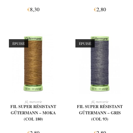
€
8,30
€
2,80
ÉPUISÉ
ÉPUISÉ
LIRE LA SUITE
LIRE LA SUITE
fil
,
mercerie
fil
,
mercerie
FIL SUPER RÉSISTANT
FIL SUPER RÉSISTANT
GÜTERMANN – MOKA
GÜTERMANN – GRIS
(COL 180)
(COL 93)
€
2,80
€
2,80