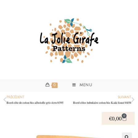
0
MENU
PRÉCÉDENT
SUIVANT
Bord côte de coton bio albstoffe gris écru 0395
Bord côtes tubulaire coton bio Kaki foncé 0450
0
€
0,00