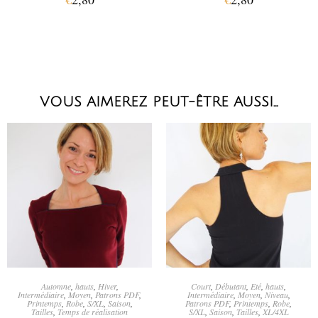
VOUS AIMEREZ PEUT-ÊTRE AUSSI…
CHOIX DES OPTIONS
AJOUTER AU PANIER
Automne
,
hauts
,
Hiver
,
Court
,
Débutant
,
Eté
,
hauts
,
Intermédiaire
,
Moyen
,
Patrons PDF
,
Intermédiaire
,
Moyen
,
Niveau
,
Printemps
,
Robe
,
S/XL
,
Saison
,
Patrons PDF
,
Printemps
,
Robe
,
Tailles
,
Temps de réalisation
S/XL
,
Saison
,
Tailles
,
XL/4XL