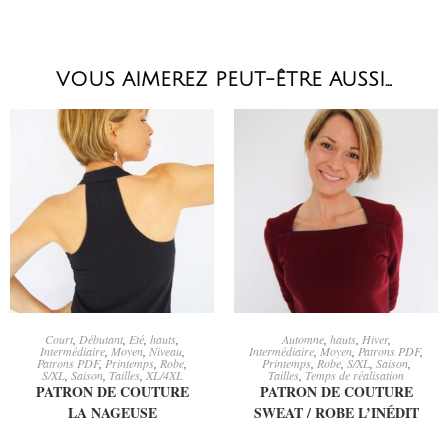
VOUS AIMEREZ PEUT-ÊTRE AUSSI…
AJOUTER AU PANIER
CHOIX DES OPTIONS
Court
,
Débutant
,
Eté
,
hauts
,
Automne
,
hauts
,
Hiver
,
Intermédiaire
,
Moyen
,
Niveau
,
Intermédiaire
,
Moyen
,
Patrons PDF
,
Patrons PDF
,
Printemps
,
Robe
,
Printemps
,
Robe
,
S/XL
,
Saison
,
S/XL
,
Saison
,
Tailles
,
XL/4XL
Tailles
,
Temps de réalisation
PATRON DE COUTURE
PATRON DE COUTURE
LA NAGEUSE
SWEAT / ROBE L’INÉDIT