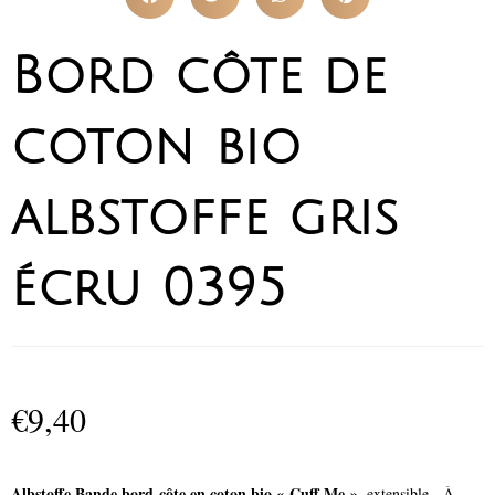
Bord côte de
coton bio
albstoffe gris
écru 0395
€
9,40
Albstoffe Bande bord-côte en coton bio « Cuff Me »
, extensible. À