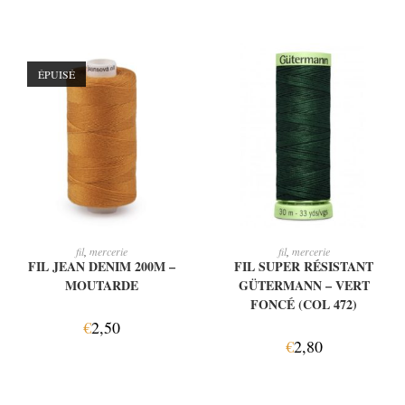
ÉPUISÉ
LIRE LA SUITE
AJOUTER AU PANIER
fil
,
mercerie
fil
,
mercerie
FIL JEAN DENIM 200M –
FIL SUPER RÉSISTANT
MOUTARDE
GÜTERMANN – VERT
FONCÉ (COL 472)
€
2,50
€
2,80