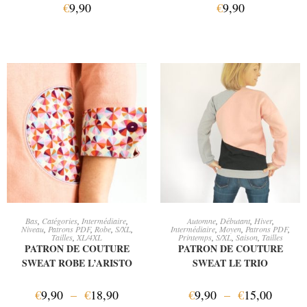
€
9,90
€
9,90
CHOIX DES OPTIONS
CHOIX DES OPTIONS
Bas
,
Catégories
,
Intermédiaire
,
Automne
,
Débutant
,
Hiver
,
Niveau
,
Patrons PDF
,
Robe
,
S/XL
,
Intermédiaire
,
Moyen
,
Patrons PDF
,
Tailles
,
XL/4XL
Printemps
,
S/XL
,
Saison
,
Tailles
PATRON DE COUTURE
PATRON DE COUTURE
SWEAT ROBE L’ARISTO
SWEAT LE TRIO
€
9,90
–
€
18,90
€
9,90
–
€
15,00