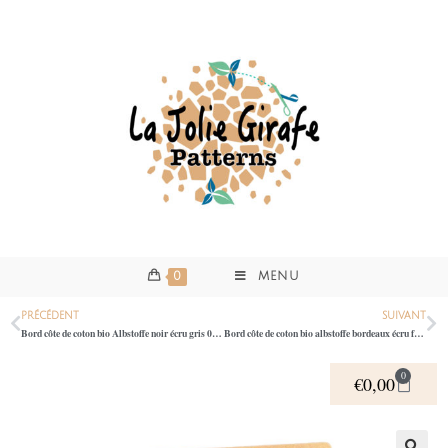
0
MENU
PRÉCÉDENT
SUIVANT
Bord côte de coton bio Albstoffe noir écru gris 0395
Bord côte de coton bio albstoffe bordeaux écru fuchsia 0395
0
€
0,00