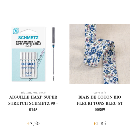
AJOUTER AU PANIER
AJOUTER AU PANIER
aiguille
,
mercerie
mercerie
AIGUILLE HAXP SUPER
BIAIS DE COTON BIO
STRETCH SCHMETZ 90 –
FLEURI TONS BLEU ST
0145
00859
€
3,50
€
1,85