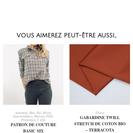
VOUS AIMEREZ PEUT-ÊTRE AUSSI…
CHOIX DES OPTIONS
AJOUTER AU PANIER
Automne
,
Bas
,
Eté
,
Hiver
,
Tissus
Intermédiaire
,
Patrons PDF
,
GABARDINE TWILL
Printemps
,
S 4XL
STRETCH DE COTON BIO
PATRON DE COUTURE
– TERRACOTA
BASIC SIX