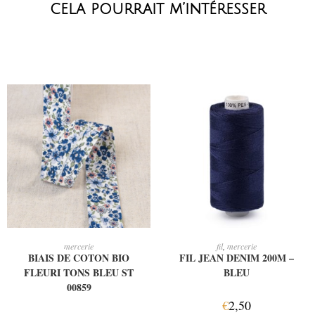
cela pourrait m’intéresser
AJOUTER AU PANIER
AJOUTER AU PANIER
mercerie
fil
,
mercerie
BIAIS DE COTON BIO
FIL JEAN DENIM 200M –
FLEURI TONS BLEU ST
BLEU
00859
€
2,50