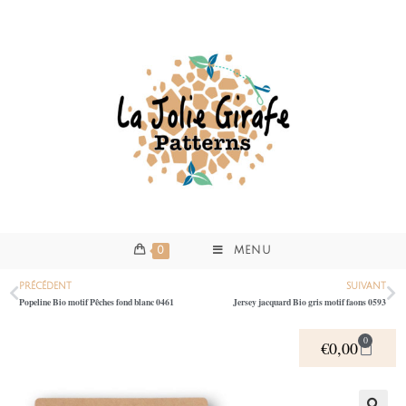
0
MENU
PRÉCÉDENT
SUIVANT
Popeline Bio motif Pêches fond blanc 0461
Jersey jacquard Bio gris motif faons 0593
0
€
0,00