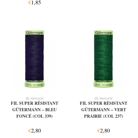
€
1,85
AJOUTER AU PANIER
AJOUTER AU PANIER
fil
,
mercerie
fil
,
mercerie
FIL SUPER RÉSISTANT
FIL SUPER RÉSISTANT
GÜTERMANN – BLEU
GÜTERMANN – VERT
FONCÉ (COL 339)
PRAIRIE (COL 237)
€
2,80
€
2,80