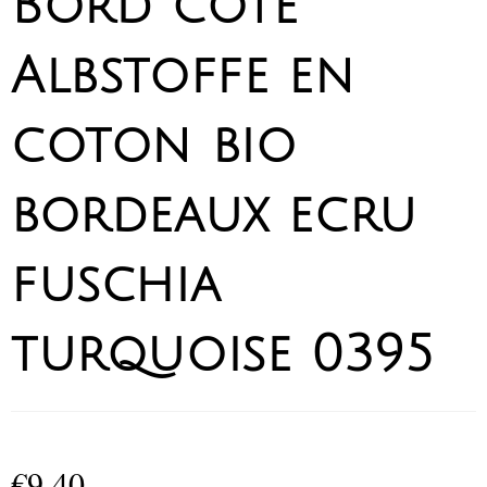
Bord côte
Albstoffe en
coton bio
bordeaux ecru
fuschia
turquoise 0395
€
9,40