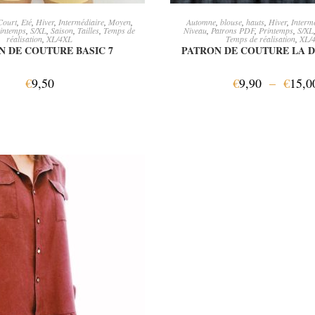
JOUTER AU PANIER
CHOIX DES OPTI
Court
,
Eté
,
Hiver
,
Intermédiaire
,
Moyen
,
Automne
,
blouse
,
hauts
,
Hiver
,
Interm
intemps
,
S/XL
,
Saison
,
Tailles
,
Temps de
Niveau
,
Patrons PDF
,
Printemps
,
S/XL
réalisation
,
XL/4XL
Temps de réalisation
,
XL/
N DE COUTURE BASIC 7
PATRON DE COUTURE LA 
€
9,50
€
9,90
–
€
15,0