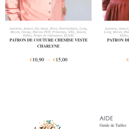
CHOIX DES OPTIONS
CH
Automne
,
Avancé
,
Eté
,
hauts
,
Hiver
,
Intermédiaire
,
Long
,
Automne
,
Avancé
Moyen
,
Niveau
,
Patrons PDF
,
Printemps
,
S/XL
,
Saison
,
Long
,
Moyen
,
Pat
Tailles
,
Temps de réalisation
,
XL/4XL
Tailles
PATRON DE COUTURE CHEMISE VESTE
PATRON D
CHARLYNE
€
10,90
–
€
15,00
€
AIDE
Guide de Tailles