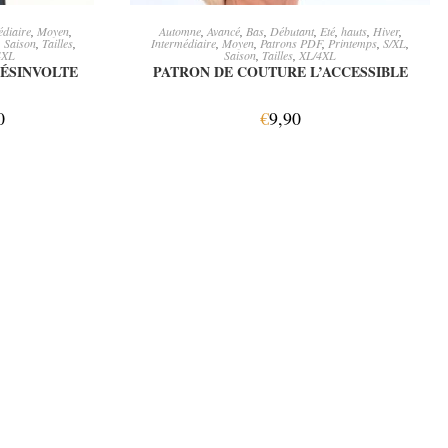
ONS
AJOUTER AU PANIER
édiaire
,
Moyen
,
Automne
,
Avancé
,
Bas
,
Débutant
,
Eté
,
hauts
,
Hiver
,
,
Saison
,
Tailles
,
Intermédiaire
,
Moyen
,
Patrons PDF
,
Printemps
,
S/XL
,
4XL
Saison
,
Tailles
,
XL/4XL
DÉSINVOLTE
PATRON DE COUTURE L’ACCESSIBLE
0
€
9,90