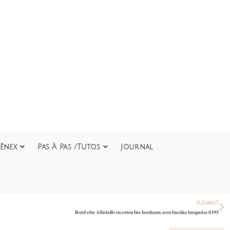
ênex
Pas À Pas /Tutos
Journal
SUIVANT
Bord côte Albstoffe en coton bio bordeaux ecru fuschia turquoise 0395