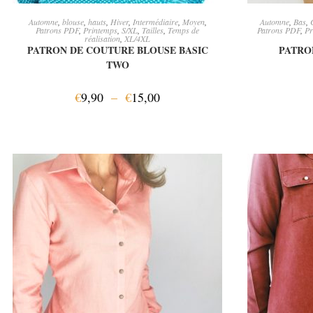
CHOIX DES OPTIONS
A
Automne
,
blouse
,
hauts
,
Hiver
,
Intermédiaire
,
Moyen
,
Automne
,
Bas
,
Patrons PDF
,
Printemps
,
S/XL
,
Tailles
,
Temps de
Patrons PDF
,
Pr
réalisation
,
XL/4XL
PATRON DE COUTURE BLOUSE BASIC
PATRO
TWO
€
9,90
–
€
15,00