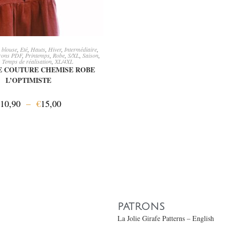
OIX DES OPTIONS
,
blouse
,
Eté
,
Hauts
,
Hiver
,
Intermédiaire
,
rons PDF
,
Printemps
,
Robe
,
S/XL
,
Saison
,
,
Temps de réalisation
,
XL/4XL
E COUTURE CHEMISE ROBE
L’OPTIMISTE
10,90
–
€
15,00
PATRONS
La Jolie Girafe Patterns – English