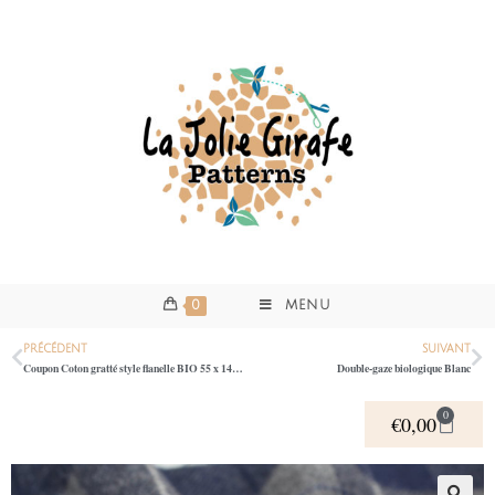
0
MENU
PRÉCÉDENT
SUIVANT
Coupon Coton gratté style flanelle BIO 55 x 148cm – Carreaux fond gris
Double-gaze biologique Blanc
0
€
0,00