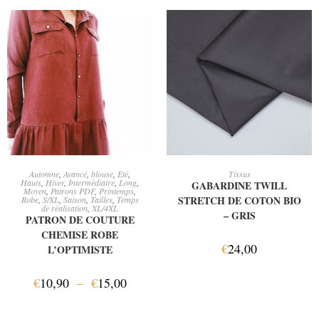
CHOIX DES OPTIONS
AJOUTER AU PANIER
Automne
,
Avancé
,
blouse
,
Eté
,
Tissus
Hauts
,
Hiver
,
Intermédiaire
,
Long
,
GABARDINE TWILL
Moyen
,
Patrons PDF
,
Printemps
,
STRETCH DE COTON BIO
Robe
,
S/XL
,
Saison
,
Tailles
,
Temps
de réalisation
,
XL/4XL
– GRIS
PATRON DE COUTURE
CHEMISE ROBE
€
24,00
L’OPTIMISTE
€
10,90
–
€
15,00