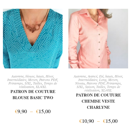
CHOIX DES OPTIONS
CHOIX DES OPTIONS
Automne
,
blouse
,
hauts
,
Hiver
,
Automne
,
Avancé
,
Eté
,
hauts
,
Hiver
,
Intermédiaire
,
Moyen
,
Patrons PDF
,
Intermédiaire
,
Long
,
Moyen
,
Printemps
,
S/XL
,
Tailles
,
Temps de
Niveau
,
Patrons PDF
,
Printemps
,
réalisation
,
XL/4XL
S/XL
,
Saison
,
Tailles
,
Temps de
réalisation
,
XL/4XL
PATRON DE COUTURE
PATRON DE COUTURE
BLOUSE BASIC TWO
CHEMISE VESTE
CHARLYNE
€
9,90
–
€
15,00
€
10,90
–
€
15,00