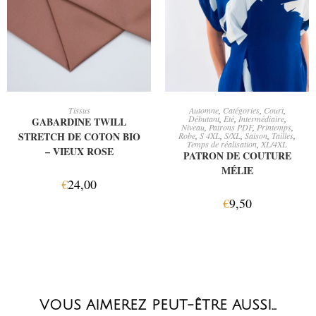
AJOUTER AU PANIER
AJOUTER AU PANIER
Tissus
Automne
,
Catégories
,
Court
,
Débutant
,
Eté
,
Intermédiaire
,
GABARDINE TWILL
Niveau
,
Patrons PDF
,
Printemps
,
STRETCH DE COTON BIO
Robe
,
S 4XL
,
S/XL
,
Saison
,
Tailles
,
Temps de réalisation
,
XL/4XL
– VIEUX ROSE
PATRON DE COUTURE
MÉLIE
€
24,00
€
9,50
VOUS AIMEREZ PEUT-ÊTRE AUSSI…