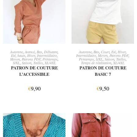
AJOUTER AU PANIER
AJOUTER AU PANIER
Automne
,
Avancé
,
Bas
,
Débutant
,
Automne
,
Bas
,
Court
,
Eté
,
Hiver
,
Eté
,
hauts
,
Hiver
,
Intermédiaire
,
Intermédiaire
,
Moyen
,
Patrons PDF
,
Moyen
,
Patrons PDF
,
Printemps
,
Printemps
,
S/XL
,
Saison
,
Tailles
,
S/XL
,
Saison
,
Tailles
,
XL/4XL
Temps de réalisation
,
XL/4XL
PATRON DE COUTURE
PATRON DE COUTURE
L’ACCESSIBLE
BASIC 7
€
9,90
€
9,50