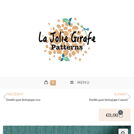
0
MENU
PRÉCÉDENT
SUIVANT
Double-gaze biologique rose
Double-gaze biologique Canard
0
€
0,00