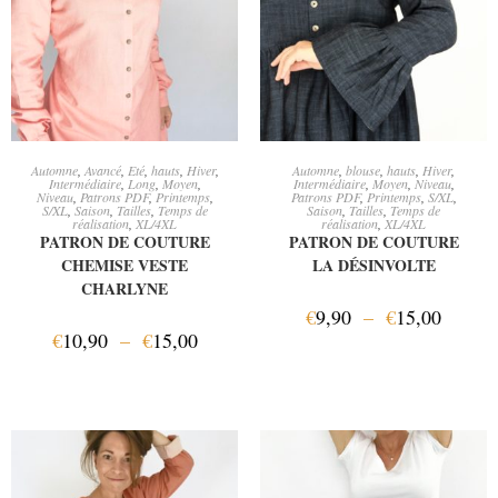
CHOIX DES OPTIONS
CHOIX DES OPTIONS
Automne
,
Avancé
,
Eté
,
hauts
,
Hiver
,
Automne
,
blouse
,
hauts
,
Hiver
,
Intermédiaire
,
Long
,
Moyen
,
Intermédiaire
,
Moyen
,
Niveau
,
Niveau
,
Patrons PDF
,
Printemps
,
Patrons PDF
,
Printemps
,
S/XL
,
S/XL
,
Saison
,
Tailles
,
Temps de
Saison
,
Tailles
,
Temps de
réalisation
,
XL/4XL
réalisation
,
XL/4XL
PATRON DE COUTURE
PATRON DE COUTURE
CHEMISE VESTE
LA DÉSINVOLTE
CHARLYNE
€
9,90
–
€
15,00
€
10,90
–
€
15,00