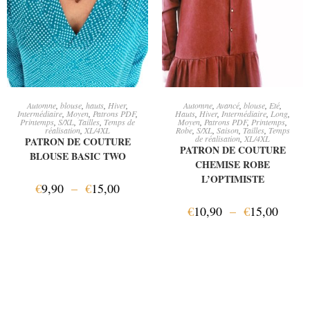
CHOIX DES OPTIONS
CHOIX DES OPTIONS
Automne
,
blouse
,
hauts
,
Hiver
,
Automne
,
Avancé
,
blouse
,
Eté
,
Intermédiaire
,
Moyen
,
Patrons PDF
,
Hauts
,
Hiver
,
Intermédiaire
,
Long
,
Printemps
,
S/XL
,
Tailles
,
Temps de
Moyen
,
Patrons PDF
,
Printemps
,
réalisation
,
XL/4XL
Robe
,
S/XL
,
Saison
,
Tailles
,
Temps
de réalisation
,
XL/4XL
PATRON DE COUTURE
PATRON DE COUTURE
BLOUSE BASIC TWO
CHEMISE ROBE
L’OPTIMISTE
€
9,90
–
€
15,00
€
10,90
–
€
15,00