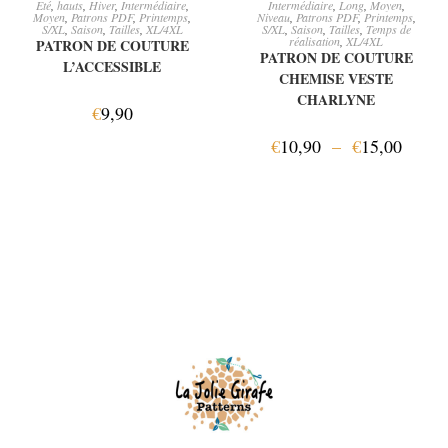
Eté
,
hauts
,
Hiver
,
Intermédiaire
,
Intermédiaire
,
Long
,
Moyen
,
Moyen
,
Patrons PDF
,
Printemps
,
Niveau
,
Patrons PDF
,
Printemps
,
S/XL
,
Saison
,
Tailles
,
XL/4XL
S/XL
,
Saison
,
Tailles
,
Temps de
réalisation
,
XL/4XL
PATRON DE COUTURE
PATRON DE COUTURE
L’ACCESSIBLE
CHEMISE VESTE
CHARLYNE
€
9,90
€
10,90
–
€
15,00