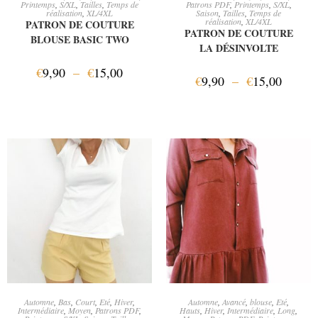
Printemps
,
S/XL
,
Tailles
,
Temps de
Patrons PDF
,
Printemps
,
S/XL
,
réalisation
,
XL/4XL
Saison
,
Tailles
,
Temps de
réalisation
,
XL/4XL
PATRON DE COUTURE
PATRON DE COUTURE
BLOUSE BASIC TWO
LA DÉSINVOLTE
€
9,90
–
€
15,00
€
9,90
–
€
15,00
AJOUTER AU PANIER
CHOIX DES OPTIONS
Automne
,
Bas
,
Court
,
Eté
,
Hiver
,
Automne
,
Avancé
,
blouse
,
Eté
,
Intermédiaire
,
Moyen
,
Patrons PDF
,
Hauts
,
Hiver
,
Intermédiaire
,
Long
,