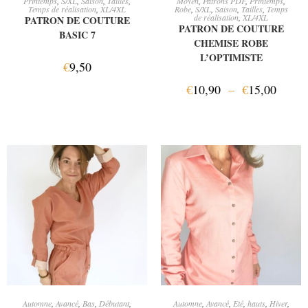
Printemps
,
S/XL
,
Saison
,
Tailles
,
Moyen
,
Patrons PDF
,
Printemps
,
Temps de réalisation
,
XL/4XL
Robe
,
S/XL
,
Saison
,
Tailles
,
Temps
de réalisation
,
XL/4XL
PATRON DE COUTURE
PATRON DE COUTURE
BASIC 7
CHEMISE ROBE
L’OPTIMISTE
€
9,50
€
10,90
–
€
15,00
AJOUTER AU PANIER
CHOIX DES OPTIONS
Automne
,
Avancé
,
Bas
,
Débutant
,
Automne
,
Avancé
,
Eté
,
hauts
,
Hiver
,