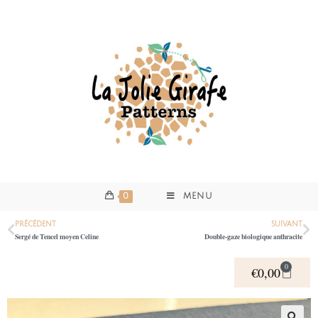
0
MENU
PRÉCÉDENT
SUIVANT
Sergé de Tencel moyen Celine
Double-gaze biologique anthracite
0
€
0,00