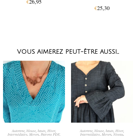
€
26,95
€
25,30
VOUS AIMEREZ PEUT-ÊTRE AUSSI…
CHOIX DES OPTIONS
CHOIX DES OPTIONS
Automne
,
blouse
,
hauts
,
Hiver
,
Automne
,
blouse
,
hauts
,
Hiver
,
Intermédiaire
,
Moyen
,
Patrons PDF
,
Intermédiaire
,
Moyen
,
Niveau
,