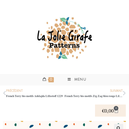
0
MENU
PRÉCÉDENT
SUIVANT
French Terry bio motifs Adelajda Lillestoff 1229
French Terry bio motifs Zig Zag bleu rouge Lillestoff 1229
0
€
0,00