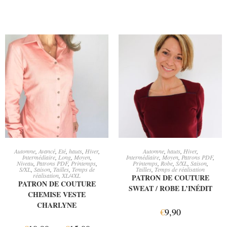
CHOIX DES OPTIONS
CHOIX DES OPTIONS
Automne
,
Avancé
,
Eté
,
hauts
,
Hiver
,
Automne
,
hauts
,
Hiver
,
Intermédiaire
,
Long
,
Moyen
,
Intermédiaire
,
Moyen
,
Patrons PDF
,
Niveau
,
Patrons PDF
,
Printemps
,
Printemps
,
Robe
,
S/XL
,
Saison
,
S/XL
,
Saison
,
Tailles
,
Temps de
Tailles
,
Temps de réalisation
réalisation
,
XL/4XL
PATRON DE COUTURE
PATRON DE COUTURE
SWEAT / ROBE L’INÉDIT
CHEMISE VESTE
CHARLYNE
€
9,90