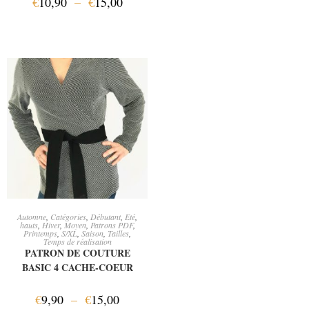
€
10,90
–
€
15,00
CHOIX DES OPTIONS
Automne
,
Catégories
,
Débutant
,
Eté
,
hauts
,
Hiver
,
Moyen
,
Patrons PDF
,
Printemps
,
S/XL
,
Saison
,
Tailles
,
Temps de réalisation
PATRON DE COUTURE
BASIC 4 CACHE-COEUR
€
9,90
–
€
15,00