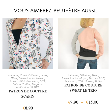
VOUS AIMEREZ PEUT-ÊTRE AUSSI…
AJOUTER AU PANIER
CHOIX DES OPTIONS
Automne
,
Court
,
Débutant
,
hauts
,
Automne
,
Débutant
,
Hiver
,
Hiver
,
Intermédiaire
,
Niveau
,
Intermédiaire
,
Moyen
,
Patrons PDF
,
Patrons PDF
,
Printemps
,
S/XL
,
Printemps
,
S/XL
,
Saison
,
Tailles
Saison
,
Tailles
,
Temps de
PATRON DE COUTURE
réalisation
,
XL/4XL
SWEAT LE TRIO
PATRON DE COUTURE
SCAPIN
€
9,90
–
€
15,00
€
8,90