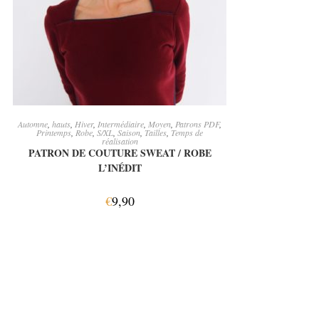
CHOIX DES OPTIONS
Automne
,
hauts
,
Hiver
,
Intermédiaire
,
Moyen
,
Patrons PDF
,
Printemps
,
Robe
,
S/XL
,
Saison
,
Tailles
,
Temps de
réalisation
PATRON DE COUTURE SWEAT / ROBE
L’INÉDIT
€
9,90