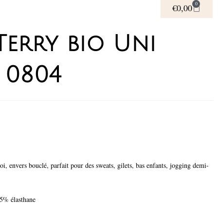
0
€
0,00
Terry bio Uni
 0804
i, envers bouclé, parfait pour des sweats, gilets, bas enfants, jogging demi-
5% élasthane