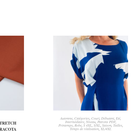
IER
AJOUTER AU PANIER
Automne
,
Catégories
,
Court
,
Débutant
,
Eté
,
Intermédiaire
,
Niveau
,
Patrons PDF
,
STRETCH
Printemps
,
Robe
,
S 4XL
,
S/XL
,
Saison
,
Tailles
,
RRACOTA
Temps de réalisation
,
XL/4XL