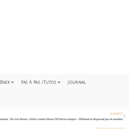
ênex
Pas À Pas /Tutos
Journal
SUIVANT
êtement : Ma 1ere blouse: Atelier couture blouse 5h Patron compris – Débutant ne disposant pas de machine