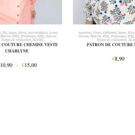
OIX DES OPTIONS
AJOUTER AU PANI
é
,
Eté
,
hauts
,
Hiver
,
Intermédiaire
,
Long
,
Automne
,
Court
,
Débutant
,
hauts
,
Hive
,
Patrons PDF
,
Printemps
,
S/XL
,
Saison
,
Niveau
,
Patrons PDF
,
Printemps
,
S/XL
,
Temps de réalisation
,
XL/4XL
Temps de réalisation
,
XL/
 COUTURE CHEMISE VESTE
PATRON DE COUTURE 
CHARLYNE
€
8,90
10,90
–
€
15,00