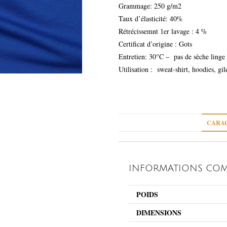
Grammage: 250 g/m2
Taux d’élasticité: 40%
Rétrécissemnt 1er lavage : 4 %
Certificat d’origine : Gots
Entretien: 30°C – pas de sèche linge
Utilisation : sweat-shirt, hoodies, gil
CARAC
INFORMATIONS COM
POIDS
DIMENSIONS