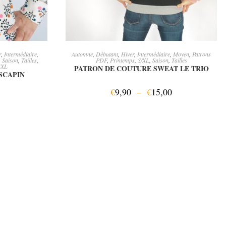
ER
CHOIX DES OPTIONS
r
,
Intermédiaire
,
Automne
,
Débutant
,
Hiver
,
Intermédiaire
,
Moyen
,
Patrons
,
Saison
,
Tailles
,
PDF
,
Printemps
,
S/XL
,
Saison
,
Tailles
4XL
PATRON DE COUTURE SWEAT LE TRIO
SCAPIN
€
9,90
–
€
15,00