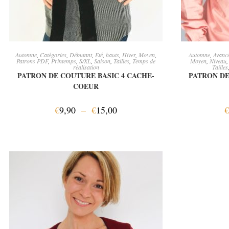
CHOIX DES OPTIONS
CH
Automne
,
Catégories
,
Débutant
,
Eté
,
hauts
,
Hiver
,
Moyen
,
Automne
,
Avanc
Patrons PDF
,
Printemps
,
S/XL
,
Saison
,
Tailles
,
Temps de
Moyen
,
Niveau
réalisation
Tailles
PATRON DE COUTURE BASIC 4 CACHE-
PATRON DE
COEUR
€
9,90
–
€
15,00
€