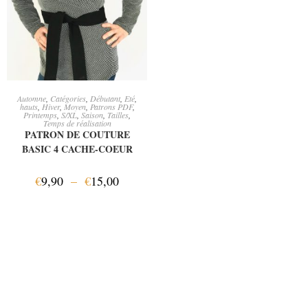
CHOIX DES OPTIONS
Automne
,
Catégories
,
Débutant
,
Eté
,
hauts
,
Hiver
,
Moyen
,
Patrons PDF
,
Printemps
,
S/XL
,
Saison
,
Tailles
,
Temps de réalisation
PATRON DE COUTURE
BASIC 4 CACHE-COEUR
€
9,90
–
€
15,00