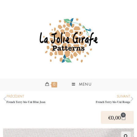
0
MENU
PRÉCÉDENT
SUIVANT
French Terry bio Uni Blue Jean
French Terry bio Uni Rouge
0
€
0,00