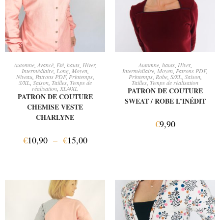
CHOIX DES OPTIONS
CHOIX DES OPTIONS
Automne
,
Avancé
,
Eté
,
hauts
,
Hiver
,
Automne
,
hauts
,
Hiver
,
Intermédiaire
,
Long
,
Moyen
,
Intermédiaire
,
Moyen
,
Patrons PDF
,
Niveau
,
Patrons PDF
,
Printemps
,
Printemps
,
Robe
,
S/XL
,
Saison
,
S/XL
,
Saison
,
Tailles
,
Temps de
Tailles
,
Temps de réalisation
réalisation
,
XL/4XL
PATRON DE COUTURE
PATRON DE COUTURE
SWEAT / ROBE L’INÉDIT
CHEMISE VESTE
CHARLYNE
€
9,90
€
10,90
–
€
15,00