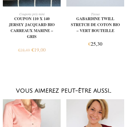
AJOUTER AU PANIER
AJOUTER AU PANIER
Coupons prix mini
Tissus
COUPON 110 X 140
GABARDINE TWILL
JERSEY JACQUARD BIO
STRETCH DE COTON BIO
CARREAUX MARINE –
– VERT BOUTEILLE
GRIS
€
25,30
€
19,00
€
28,49
VOUS AIMEREZ PEUT-ÊTRE AUSSI…