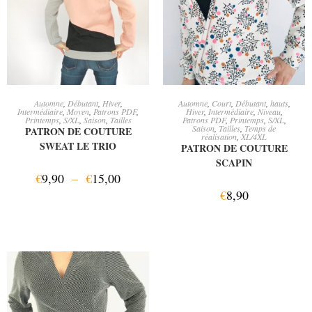
CHOIX DES OPTIONS
AJOUTER AU PANIER
Automne
,
Débutant
,
Hiver
,
Automne
,
Court
,
Débutant
,
hauts
,
Intermédiaire
,
Moyen
,
Patrons PDF
,
Hiver
,
Intermédiaire
,
Niveau
,
Printemps
,
S/XL
,
Saison
,
Tailles
Patrons PDF
,
Printemps
,
S/XL
,
Saison
,
Tailles
,
Temps de
PATRON DE COUTURE
réalisation
,
XL/4XL
SWEAT LE TRIO
PATRON DE COUTURE
SCAPIN
€
9,90
–
€
15,00
€
8,90